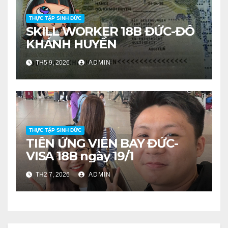
THỰC TẬP SINH ĐỨC
SKILL WORKER 18B ĐỨC-ĐỖ
KHÁNH HUYỀN
TH5 9, 2026
ADMIN
THỰC TẬP SINH ĐỨC
TIỄN ỨNG VIÊN BAY ĐỨC-
VISA 18B ngày 19/1
TH2 7, 2026
ADMIN