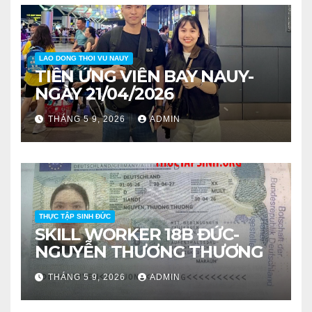
LAO DONG THOI VU NAUY
TIỄN ỨNG VIÊN BAY NAUY-
NGÀY 21/04/2026
THÁNG 5 9, 2026
ADMIN
THỰC TẬP SINH ĐỨC
SKILL WORKER 18B ĐỨC-
NGUYỄN THƯƠNG THƯƠNG
THÁNG 5 9, 2026
ADMIN