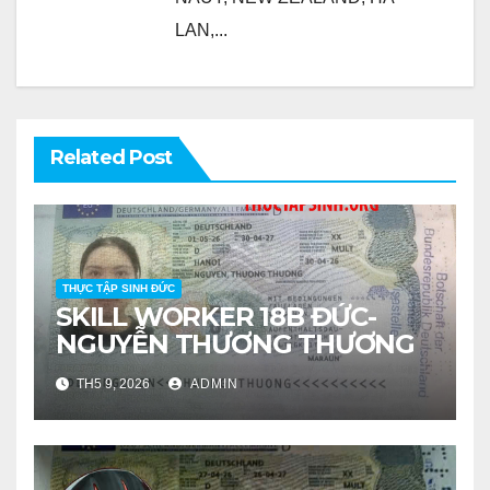
LAN,...
Related Post
THỰC TẬP SINH ĐỨC
SKILL WORKER 18B ĐỨC-
NGUYỄN THƯƠNG THƯƠNG
TH5 9, 2026
ADMIN