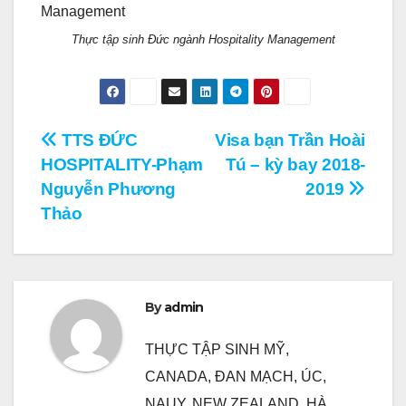
Thực tập sinh Đức ngành Hospitality Management
Điều
TTS ĐỨC
Visa bạn Trần Hoài
HOSPITALITY-Phạm
Tú – kỳ bay 2018-
hướng
Nguyễn Phương
2019
bài
Thảo
viết
By
admin
THỰC TẬP SINH MỸ,
CANADA, ĐAN MẠCH, ÚC,
NAUY, NEW ZEALAND, HÀ