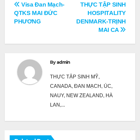
Điều
Visa Đan Mạch-
THỰC TẬP SINH
QTKS MAI ĐỨC
HOSPITALITY
hướng
PHƯƠNG
DENMARK-TRỊNH
bài
MAI CA
viết
By
admin
THỰC TẬP SINH MỸ,
CANADA, ĐAN MẠCH, ÚC,
NAUY, NEW ZEALAND, HÀ
LAN,...