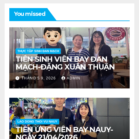
You missed
THỰC TẬP SINH ĐAN MẠCH
TIỄN SINH VIÊN BAY ĐAN
MẠCH-ĐẶNG XUÂN THUẬN
THÁNG 5 9, 2026
ADMIN
LAO DONG THOI VU NAUY
TIỄN ỨNG VIÊN BAY NAUY-
NGÀY 21/04/2026