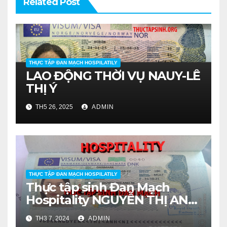
Related Post
THỰC TẬP ĐAN MẠCH HOSPILATILY
LAO ĐỘNG THỜI VỤ NAUY-LÊ
THỊ Ý
TH5 26, 2025
ADMIN
THỰC TẬP ĐAN MẠCH HOSPILATILY
Thực tập sinh Đan Mạch
Hospitality NGUYỄN THỊ ANH
NI:
TH3 7, 2024
ADMIN