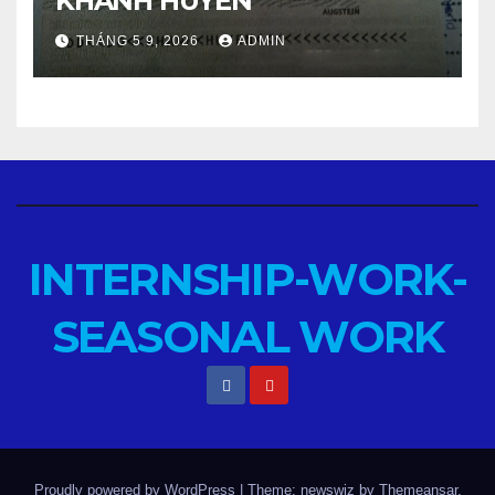
KHÁNH HUYỀN
THÁNG 5 9, 2026
ADMIN
INTERNSHIP-WORK-
SEASONAL WORK
Proudly powered by WordPress
|
Theme: newswiz by
Themeansar
.