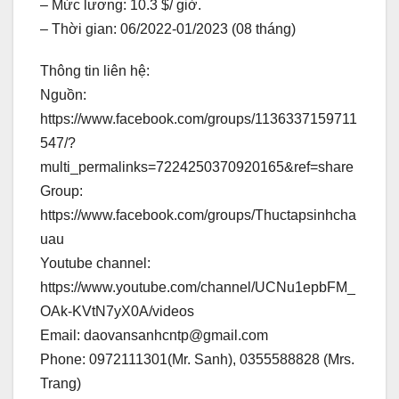
– Mức lương: 10.3 $/ giờ.
– Thời gian: 06/2022-01/2023 (08 tháng)
Thông tin liên hệ:
Nguồn:
https://www.facebook.com/groups/1136337159711
547/?
multi_permalinks=7224250370920165&ref=share
Group:
https://www.facebook.com/groups/Thuctapsinhcha
uau
Youtube channel:
https://www.youtube.com/channel/UCNu1epbFM_
OAk-KVtN7yX0A/videos
Email: daovansanhcntp@gmail.com
Phone: 0972111301(Mr. Sanh), 0355588828 (Mrs.
Trang)