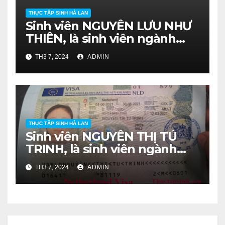
THỰC TẬP SINH HÀ LAN
Sinh viên NGUYỄN LƯU NHƯ
THIÊN, là sinh viên ngành
Nông Học, lớp DH16NHA
TH3 7, 2024
ADMIN
khóa 2016-2020.
THỰC TẬP SINH HÀ LAN
Sinh viên NGUYỄN THỊ TÚ
TRINH, là sinh viên ngành
Bảo Vệ Thực Vật, lớp DH16BV
TH3 7, 2024
ADMIN
khóa 2016-2020.