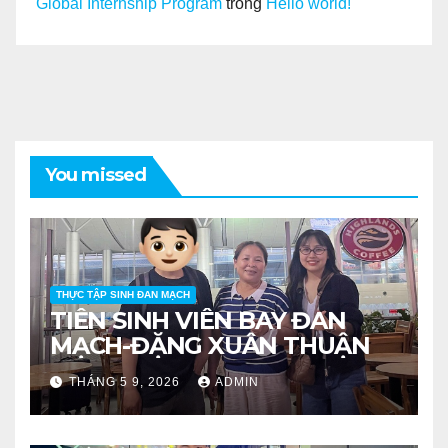
Global Internship Program
trong
Hello world!
You missed
THỰC TẬP SINH ĐAN MẠCH
TIỄN SINH VIÊN BAY ĐAN
MẠCH-ĐẶNG XUÂN THUẬN
THÁNG 5 9, 2026
ADMIN