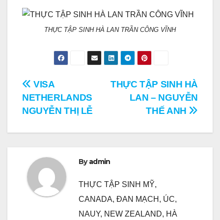
THỰC TẬP SINH HÀ LAN TRẦN CÔNG VĨNH
Điều
VISA
THỰC TẬP SINH HÀ
NETHERLANDS
LAN – NGUYỄN
hướng
NGUYỄN THỊ LỄ
THẾ ANH
bài
viết
By
admin
THỰC TẬP SINH MỸ,
CANADA, ĐAN MẠCH, ÚC,
NAUY, NEW ZEALAND, HÀ