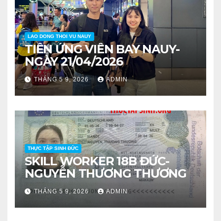
LAO DONG THOI VU NAUY
TIỄN ỨNG VIÊN BAY NAUY-
NGÀY 21/04/2026
THÁNG 5 9, 2026
ADMIN
THỰC TẬP SINH ĐỨC
SKILL WORKER 18B ĐỨC-
NGUYỄN THƯƠNG THƯƠNG
THÁNG 5 9, 2026
ADMIN