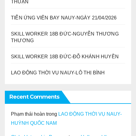
THUẬN
TIỄN ỨNG VIÊN BAY NAUY-NGÀY 21/04/2026
SKILL WORKER 18B ĐỨC-NGUYỄN THƯƠNG
THƯƠNG
SKILL WORKER 18B ĐỨC-ĐỖ KHÁNH HUYỀN
LAO ĐỘNG THỜI VỤ NAUY-LÔ THỊ BÌNH
Recent Comments
Phạm thái hoàn
trong
LAO ĐỘNG THỜI VỤ NAUY-
HUỲNH QUỐC NAM