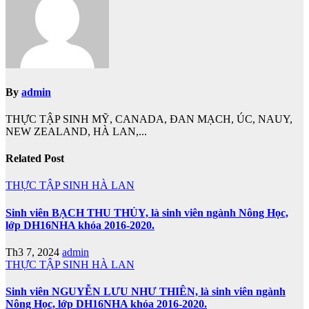
viết
By
admin
THỰC TẬP SINH MỸ, CANADA, ĐAN MẠCH, ÚC, NAUY,
NEW ZEALAND, HÀ LAN,...
Related Post
THỰC TẬP SINH HÀ LAN
Sinh viên BẠCH THU THỦY, là sinh viên ngành Nông Học,
lớp DH16NHA khóa 2016-2020.
Th3 7, 2024
admin
THỰC TẬP SINH HÀ LAN
Sinh viên NGUYỄN LƯU NHƯ THIÊN, là sinh viên ngành
Nông Học, lớp DH16NHA khóa 2016-2020.