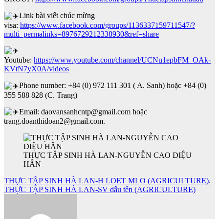
Link bài viết chúc mừng
visa:
https://www.facebook.com/groups/1136337159711547/?
multi_permalinks=8976729212338930&ref=share
Youtube:
https://www.youtube.com/channel/UCNu1epbFM_OAk-
KVtN7yX0A/videos
Phone number: +84 (0) 972 111 301 ( A. Sanh) hoặc +84 (0)
355 588 828 (C. Trang)
Email: daovansanhcntp@gmail.com hoặc
trang.doanthidoan2@gmail.com.
THỰC TẬP SINH HÀ LAN-NGUYỄN CAO DIỆU
HÂN
Điều
THỰC TẬP SINH HÀ LAN-H LOET MLO (AGRICULTURE).
THỰC TẬP SINH HÀ LAN-SV dấu tên (AGRICULTURE)
hướng
bài