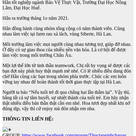
Hân tốt nghiệp ngành Bảo Vệ Thực Vật, Trường Đại Học Nông
Lâm, Đại Học Huế.
Hân ra trường tháng 1o năm 2021.
Hân đồng hành cùng nhóm tổng cộng có năm thành viên. Cùng
nhau làm việc tại farm rau xà lách, vùng Siberie, Hà Lan.
Môi trường làm việc mọi người cùng nhau tương trợ, giúp đỡ nhau.
Ở đây có sự giao thoa của nhiều nền văn hóa. Là cơ hội để được
làm việc trong môi trường Châu Âu.
Một lợi thế lớn từ tinh thần teamwork, Chị rất hy vọng sẽ được các
bạn đợt này phát huy thật mạnh mẽ nhé. Có lẽ nhiều điều đang đón
chờ Hân cùng các bạn trong nhóm phía trước. Chúc các em luôn
vững tay nhau để hoàn thành tốt thời gian thực tập tại Hà Lan.
Người ta bảo “Nếu tuổi trẻ đi qua chẳng hai lần thắm lại”. Vậy thì,
bằng tất cả sự tâm huyết, sự nhiệt thành của tuổi trẻ. Em hãy nhận
thật nhiều điều bản thân thật cần em nhé. Hoa tươi đẹp nhất khi nở
đúng dịp, vậy thì cứ enjoy mà đón nhận em nha.
THÔNG TIN LIÊN HỆ:
GROUP:
https://www.facebook.com/groups/Thuctapsinhchauau