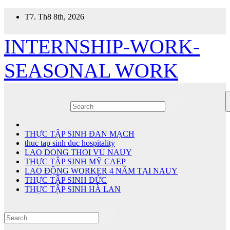
Skip
T7. Th8 8th, 2026
to
content
INTERNSHIP-WORK-
SEASONAL WORK
THỰC TẬP SINH ĐAN MẠCH
thuc tap sinh duc hospitality
LAO DONG THOI VU NAUY
THỰC TẬP SINH MỸ CAEP
LAO ĐỘNG WORKER 4 NĂM TẠI NAUY
THỰC TẬP SINH ĐỨC
THỰC TẬP SINH HÀ LAN