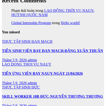
Recent Comments
Phạm thái hoàn
trong
LAO ĐỘNG THỜI VỤ NAUY-
HUỲNH QUỐC NAM
Global Internship Program
trong
Hello world!
You missed
THỰC TẬP SINH ĐAN MẠCH
TIỄN SINH VIÊN BAY ĐAN MẠCH-ĐẶNG XUÂN THUẬN
Tháng 5 9, 2026
admin
LAO DONG THOI VU NAUY
TIỄN ỨNG VIÊN BAY NAUY-NGÀY 21/04/2026
Tháng 5 9, 2026
admin
THỰC TẬP SINH ĐỨC
SKILL WORKER 18B ĐỨC-NGUYỄN THƯƠNG THƯƠNG
Tháng 5 9, 2026
admin