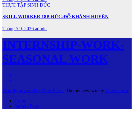
THỰC TẬP SINH ĐỨC
SKILL WORKER 18B ĐỨC-ĐỖ KHÁNH HUYỀN
Tháng 5 9, 2026
admin
INTERNSHIP-WORK-
SEASONAL WORK
Proudly powered by WordPress
|
Theme: newswiz by
Themeansar
.
Home
Sample Page