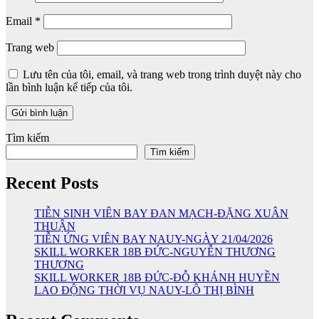
Email
*
Trang web
Lưu tên của tôi, email, và trang web trong trình duyệt này cho
lần bình luận kế tiếp của tôi.
Tìm kiếm
Tìm kiếm
Recent Posts
TIỄN SINH VIÊN BAY ĐAN MẠCH-ĐẶNG XUÂN
THUẬN
TIỄN ỨNG VIÊN BAY NAUY-NGÀY 21/04/2026
SKILL WORKER 18B ĐỨC-NGUYỄN THƯƠNG
THƯƠNG
SKILL WORKER 18B ĐỨC-ĐỖ KHÁNH HUYỀN
LAO ĐỘNG THỜI VỤ NAUY-LÔ THỊ BÌNH