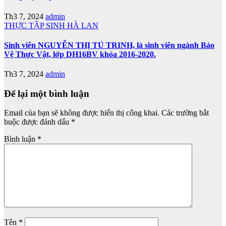
Th3 7, 2024
admin
THỰC TẬP SINH HÀ LAN
Sinh viên NGUYỄN THỊ TÚ TRINH, là sinh viên ngành Bảo
Vệ Thực Vật, lớp DH16BV khóa 2016-2020.
Th3 7, 2024
admin
Để lại một bình luận
Email của bạn sẽ không được hiển thị công khai.
Các trường bắt
buộc được đánh dấu
*
Bình luận
*
Tên
*