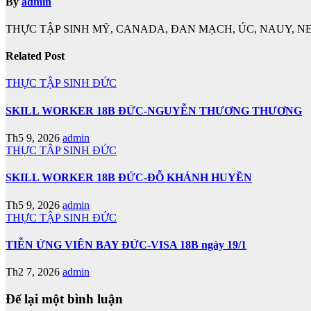
By
admin
THỰC TẬP SINH MỸ, CANADA, ĐAN MẠCH, ÚC, NAUY, NE
Related Post
THỰC TẬP SINH ĐỨC
SKILL WORKER 18B ĐỨC-NGUYỄN THƯƠNG THƯƠNG
Th5 9, 2026
admin
THỰC TẬP SINH ĐỨC
SKILL WORKER 18B ĐỨC-ĐỖ KHÁNH HUYỀN
Th5 9, 2026
admin
THỰC TẬP SINH ĐỨC
TIỄN ỨNG VIÊN BAY ĐỨC-VISA 18B ngày 19/1
Th2 7, 2026
admin
Để lại một bình luận