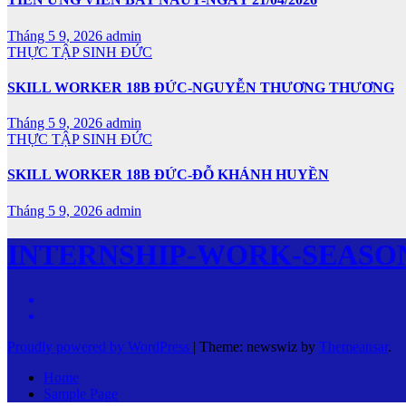
Tháng 5 9, 2026
admin
THỰC TẬP SINH ĐỨC
SKILL WORKER 18B ĐỨC-NGUYỄN THƯƠNG THƯƠNG
Tháng 5 9, 2026
admin
THỰC TẬP SINH ĐỨC
SKILL WORKER 18B ĐỨC-ĐỖ KHÁNH HUYỀN
Tháng 5 9, 2026
admin
INTERNSHIP-WORK-SEASO
Proudly powered by WordPress
|
Theme: newswiz by
Themeansar
.
Home
Sample Page