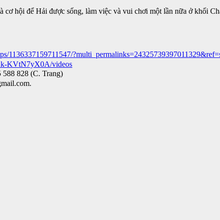
à cơ hội để Hải được sống, làm việc và vui chơi một lần nữa ở khối C
oups/1136337159711547/?multi_permalinks=24325739397011329&ref=
Ak-KVtN7yX0A/videos
5 588 828 (C. Trang)
mail.com.