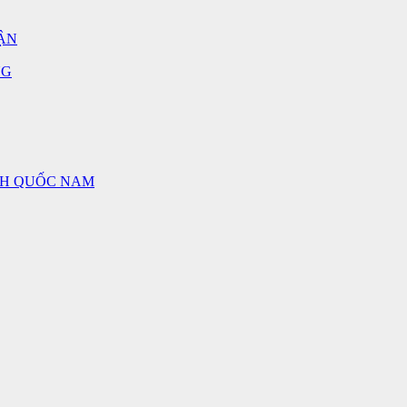
ẬN
NG
NH QUỐC NAM