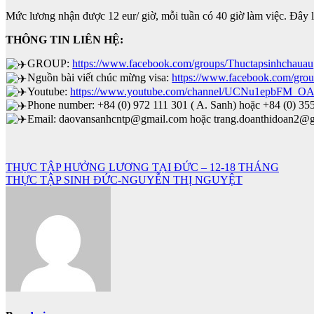
Mức lương nhận được 12 eur/ giờ, mỗi tuần có 40 giờ làm việc. Đây l
THÔNG TIN LIÊN HỆ:
GROUP:
https://www.facebook.com/groups/Thuctapsinhchauau
Nguồn bài viết chúc mừng visa:
https://www.facebook.com/gr
Youtube:
https://www.youtube.com/channel/UCNu1epbFM_O
Phone number: +84 (0) 972 111 301 ( A. Sanh) hoặc +84 (0) 35
Email: daovansanhcntp@gmail.com hoặc trang.doanthidoan2@g
Điều
THỰC TẬP HƯỞNG LƯƠNG TẠI ĐỨC – 12-18 THÁNG
THỰC TẬP SINH ĐỨC-NGUYỄN THỊ NGUYỆT
hướng
bài
viết