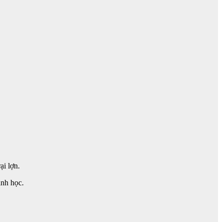
ại lợn.
ành học.