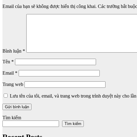
Email của bạn sẽ không được hiển thị công khai.
Các trường bắt buộ
Bình luận
*
Tên
*
Email
*
Trang web
Lưu tên của tôi, email, và trang web trong trình duyệt này cho lần 
Tìm kiếm
Tìm kiếm