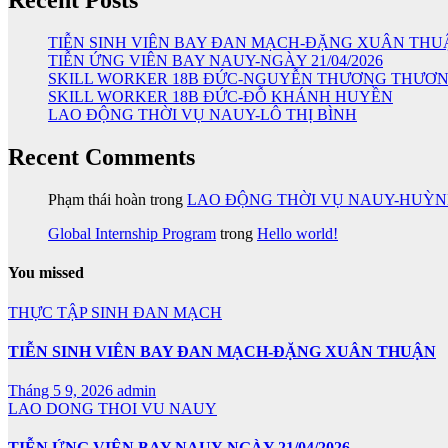
Recent Posts
TIỄN SINH VIÊN BAY ĐAN MẠCH-ĐẶNG XUÂN THU
TIỄN ỨNG VIÊN BAY NAUY-NGÀY 21/04/2026
SKILL WORKER 18B ĐỨC-NGUYỄN THƯƠNG THƯƠ
SKILL WORKER 18B ĐỨC-ĐỖ KHÁNH HUYỀN
LAO ĐỘNG THỜI VỤ NAUY-LÔ THỊ BÌNH
Recent Comments
Phạm thái hoàn
trong
LAO ĐỘNG THỜI VỤ NAUY-HUỲ
Global Internship Program
trong
Hello world!
You missed
THỰC TẬP SINH ĐAN MẠCH
TIỄN SINH VIÊN BAY ĐAN MẠCH-ĐẶNG XUÂN THUẬN
Tháng 5 9, 2026
admin
LAO DONG THOI VU NAUY
TIỄN ỨNG VIÊN BAY NAUY-NGÀY 21/04/2026