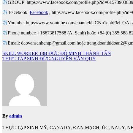
GROUP: https://www.facebook.com/profile.php?id=6157390383
Facebook:
Facebook
, https://www.facebook.com/profile.php?i
Youtube: https://www.youtube.com/channel/UCNu1epbFM_OA
Phone number: +16673817568 (A. Sanh) hoặc +84 (0) 355 588 82
Email: daovansanhcntp@gmail.com hoặc trang.doanthidoan2@gm
Điều
SKILL WORKER 18B ĐỨC-ĐỖ MINH THÀNH TẤN
THỰC TẬP SINH ĐỨC-NGUYỄN VĂN QUÝ
hướng
bài
viết
By
admin
THỰC TẬP SINH MỸ, CANADA, ĐAN MẠCH, ÚC, NAUY, NE