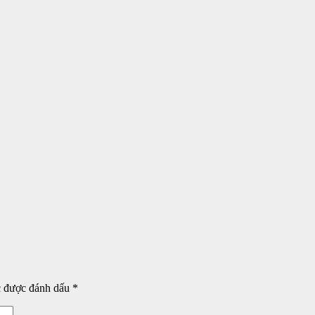
c được đánh dấu
*