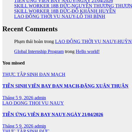
TIỄN ỨNG VIÊN BAY NAUY-NGÀY 21/04/2026
SKILL WORKER 18B ĐỨC-NGUYỄN THƯƠNG THƯƠ
SKILL WORKER 18B ĐỨC-ĐỖ KHÁNH HUYỀN
LAO ĐỘNG THỜI VỤ NAUY-LÔ THỊ BÌNH
Recent Comments
Phạm thái hoàn
trong
LAO ĐỘNG THỜI VỤ NAUY-HUỲ
Global Internship Program
trong
Hello world!
You missed
THỰC TẬP SINH ĐAN MẠCH
TIỄN SINH VIÊN BAY ĐAN MẠCH-ĐẶNG XUÂN THUẬN
Tháng 5 9, 2026
admin
LAO DONG THOI VU NAUY
TIỄN ỨNG VIÊN BAY NAUY-NGÀY 21/04/2026
Tháng 5 9, 2026
admin
THỰC TẬP SINH ĐỨC