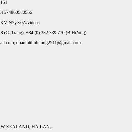
9151
d=61574860580566
k-KVtN7yX0A/videos
8 (C. Trang), +84 (0) 382 339 770 (B.Hương)
ail.com, doanthithuhuong2511@gmail.com
W ZEALAND, HÀ LAN,...