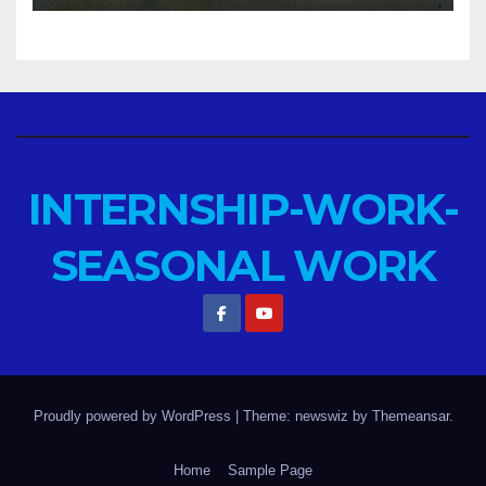
INTERNSHIP-WORK-
SEASONAL WORK
Proudly powered by WordPress
|
Theme: newswiz by
Themeansar
.
Home
Sample Page