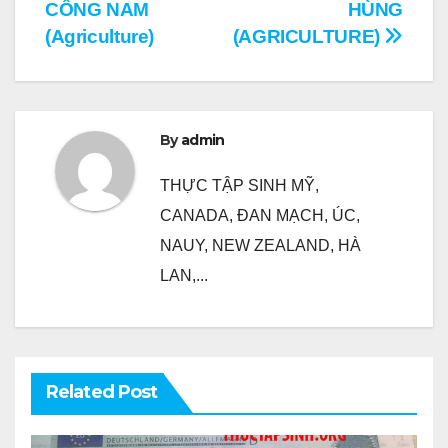
hướng
CÔNG NAM
HÙNG
bài
(Agriculture)
(AGRICULTURE)
viết
By
admin
THỰC TẬP SINH MỸ,
CANADA, ĐAN MẠCH, ÚC,
NAUY, NEW ZEALAND, HÀ
LAN,...
Related Post