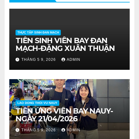
THỰC TẬP SINH ĐAN MẠCH
TIỄN SINH VIÊN BAY ĐAN
MẠCH-ĐẶNG XUÂN THUẬN
THÁNG 5 9, 2026
ADMIN
LAO DONG THOI VU NAUY
TIỄN ỨNG VIÊN BAY NAUY-
NGÀY 21/04/2026
THÁNG 5 9, 2026
ADMIN