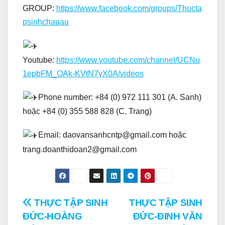
GROUP:
https://www.facebook.com/groups/Thucta
psinhchauau
Youtube:
https://www.youtube.com/channel/UCNu
1epbFM_OAk-KVtN7yX0A/videos
Phone number: +84 (0) 972 111 301 (A. Sanh)
hoặc +84 (0) 355 588 828 (C. Trang)
Email: daovansanhcntp@gmail.com hoặc
trang.doanthidoan2@gmail.com
Điều
THỰC TẬP SINH
THỰC TẬP SINH
ĐỨC-HOÀNG
ĐỨC-ĐINH VĂN