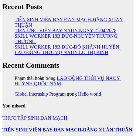
Recent Posts
TIỄN SINH VIÊN BAY ĐAN MẠCH-ĐẶNG XUÂN
THUẬN
TIỄN ỨNG VIÊN BAY NAUY-NGÀY 21/04/2026
SKILL WORKER 18B ĐỨC-NGUYỄN THƯƠNG
THƯƠNG
SKILL WORKER 18B ĐỨC-ĐỖ KHÁNH HUYỀN
LAO ĐỘNG THỜI VỤ NAUY-LÔ THỊ BÌNH
Recent Comments
Phạm thái hoàn
trong
LAO ĐỘNG THỜI VỤ NAUY-
HUỲNH QUỐC NAM
Global Internship Program
trong
Hello world!
You missed
THỰC TẬP SINH ĐAN MẠCH
TIỄN SINH VIÊN BAY ĐAN MẠCH-ĐẶNG XUÂN THUẬN