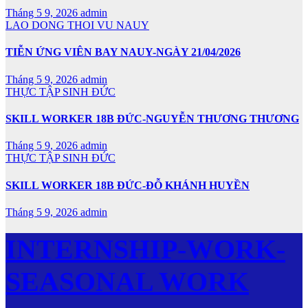
Tháng 5 9, 2026
admin
LAO DONG THOI VU NAUY
TIỄN ỨNG VIÊN BAY NAUY-NGÀY 21/04/2026
Tháng 5 9, 2026
admin
THỰC TẬP SINH ĐỨC
SKILL WORKER 18B ĐỨC-NGUYỄN THƯƠNG THƯƠNG
Tháng 5 9, 2026
admin
THỰC TẬP SINH ĐỨC
SKILL WORKER 18B ĐỨC-ĐỖ KHÁNH HUYỀN
Tháng 5 9, 2026
admin
INTERNSHIP-WORK-
SEASONAL WORK