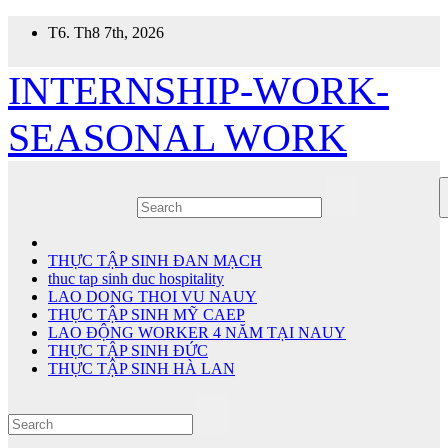
Skip
T6. Th8 7th, 2026
to
content
INTERNSHIP-WORK-
SEASONAL WORK
THỰC TẬP SINH ĐAN MẠCH
thuc tap sinh duc hospitality
LAO DONG THOI VU NAUY
THỰC TẬP SINH MỸ CAEP
LAO ĐỘNG WORKER 4 NĂM TẠI NAUY
THỰC TẬP SINH ĐỨC
THỰC TẬP SINH HÀ LAN