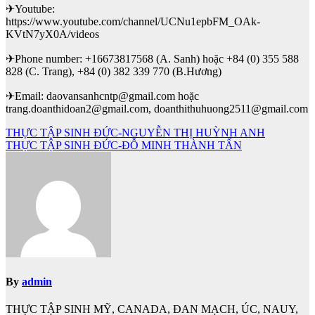
✈Youtube:
https://www.youtube.com/channel/UCNu1epbFM_OAk-
KVtN7yX0A/videos
✈Phone number: +16673817568 (A. Sanh) hoặc +84 (0) 355 588
828 (C. Trang), +84 (0) 382 339 770 (B.Hương)
✈Email: daovansanhcntp@gmail.com hoặc
trang.doanthidoan2@gmail.com, doanthithuhuong2511@gmail.com
Điều
THỰC TẬP SINH ĐỨC-NGUYỄN THỊ HUỲNH ANH
THỰC TẬP SINH ĐỨC-ĐỖ MINH THÀNH TẤN
hướng
bài
viết
By
admin
THỰC TẬP SINH MỸ, CANADA, ĐAN MẠCH, ÚC, NAUY,