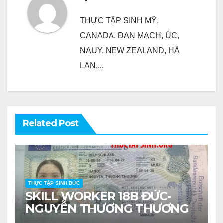
THỰC TẬP SINH MỸ,
CANADA, ĐAN MẠCH, ÚC,
NAUY, NEW ZEALAND, HÀ
LAN,...
Related Post
THỰC TẬP SINH ĐỨC
SKILL WORKER 18B ĐỨC-
NGUYỄN THƯƠNG THƯƠNG