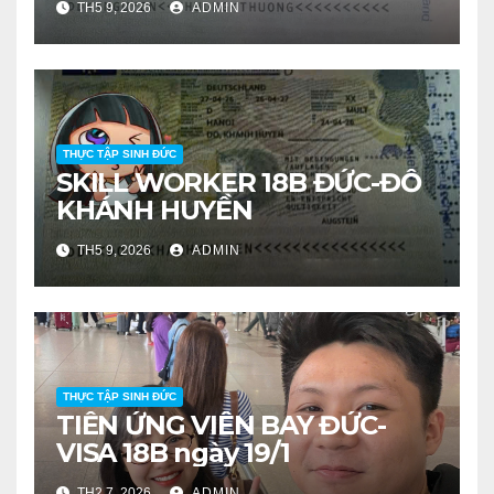
TH5 9, 2026
ADMIN
THỰC TẬP SINH ĐỨC
SKILL WORKER 18B ĐỨC-ĐỖ
KHÁNH HUYỀN
TH5 9, 2026
ADMIN
THỰC TẬP SINH ĐỨC
TIỄN ỨNG VIÊN BAY ĐỨC-
VISA 18B ngày 19/1
TH2 7, 2026
ADMIN