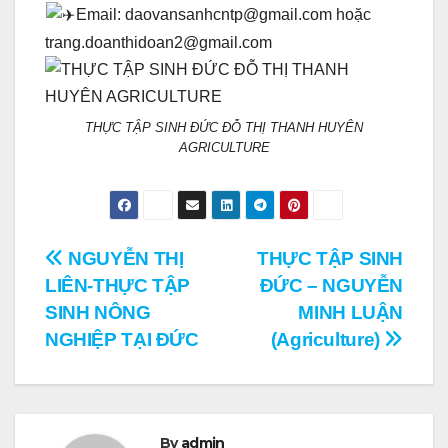
Email: daovansanhcntp@gmail.com hoặc
trang.doanthidoan2@gmail.com
THỰC TẬP SINH ĐỨC ĐỖ THỊ THANH HUYÊN
AGRICULTURE
Điều
NGUYỄN THỊ
THỰC TẬP SINH
LIÊN-THỰC TẬP
ĐỨC – NGUYỄN
hướng
SINH NÔNG
MINH LUẬN
bài
NGHIỆP TẠI ĐỨC
(Agriculture)
viết
By
admin