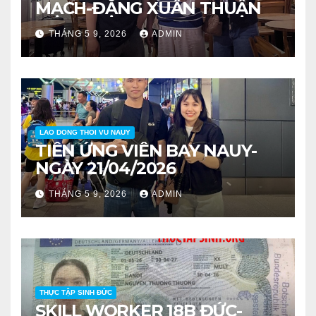
MẠCH-ĐẶNG XUÂN THUẬN
THÁNG 5 9, 2026
ADMIN
LAO DONG THOI VU NAUY
TIỄN ỨNG VIÊN BAY NAUY-
NGÀY 21/04/2026
THÁNG 5 9, 2026
ADMIN
THỰC TẬP SINH ĐỨC
SKILL WORKER 18B ĐỨC-