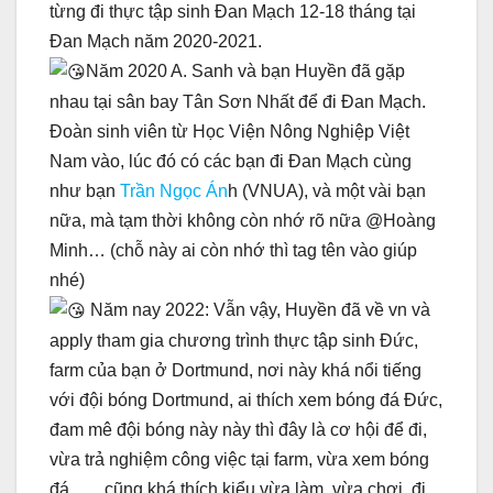
từng đi thực tập sinh Đan Mạch 12-18 tháng tại
Đan Mạch năm 2020-2021.
Năm 2020 A. Sanh và bạn Huyền đã gặp
nhau tại sân bay Tân Sơn Nhất để đi Đan Mạch.
Đoàn sinh viên từ Học Viện Nông Nghiệp Việt
Nam vào, lúc đó có các bạn đi Đan Mạch cùng
như bạn
Trần Ngọc Án
h (VNUA), và một vài bạn
nữa, mà tạm thời không còn nhớ rõ nữa @Hoàng
Minh… (chỗ này ai còn nhớ thì tag tên vào giúp
nhé)
Năm nay 2022: Vẫn vậy, Huyền đã về vn và
apply tham gia chương trình thực tập sinh Đức,
farm của bạn ở Dortmund, nơi này khá nổi tiếng
với đội bóng Dortmund, ai thích xem bóng đá Đức,
đam mê đội bóng này này thì đây là cơ hội để đi,
vừa trả nghiệm công việc tại farm, vừa xem bóng
đá, …. cũng khá thích kiểu vừa làm, vừa chơi, đi