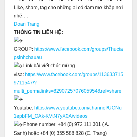
Like, share, tag cho những ai có đam mơ khắp nơi
nhé….
Doan Trang
THÔNG TIN LIÊN HỆ:
GROUP:
https://www.facebook.com/groups/Thucta
psinhchauau
Link bài viết chúc mừng
visa:
https://www.facebook.com/groups/113633715
9711547/?
multi_permalinks=8290725707605954&ref=share
Youtube:
https://www.youtube.com/channel/UCNu
1epbFM_OAk-KVtN7yX0A/videos
Phone number: +84 (0) 972 111 301 ( A.
Sanh) hoặc +84 (0) 355 588 828 (C. Trang)