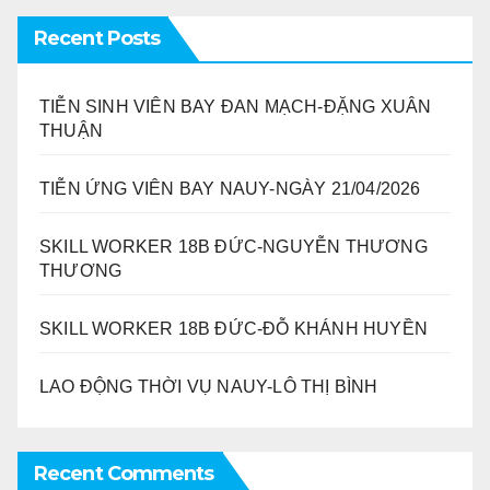
Recent Posts
TIỄN SINH VIÊN BAY ĐAN MẠCH-ĐẶNG XUÂN
THUẬN
TIỄN ỨNG VIÊN BAY NAUY-NGÀY 21/04/2026
SKILL WORKER 18B ĐỨC-NGUYỄN THƯƠNG
THƯƠNG
SKILL WORKER 18B ĐỨC-ĐỖ KHÁNH HUYỀN
LAO ĐỘNG THỜI VỤ NAUY-LÔ THỊ BÌNH
Recent Comments