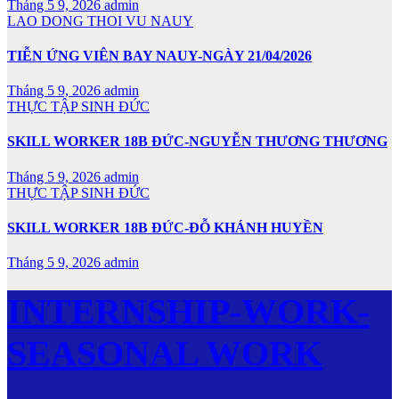
Tháng 5 9, 2026
admin
LAO DONG THOI VU NAUY
TIỄN ỨNG VIÊN BAY NAUY-NGÀY 21/04/2026
Tháng 5 9, 2026
admin
THỰC TẬP SINH ĐỨC
SKILL WORKER 18B ĐỨC-NGUYỄN THƯƠNG THƯƠNG
Tháng 5 9, 2026
admin
THỰC TẬP SINH ĐỨC
SKILL WORKER 18B ĐỨC-ĐỖ KHÁNH HUYỀN
Tháng 5 9, 2026
admin
INTERNSHIP-WORK-
SEASONAL WORK