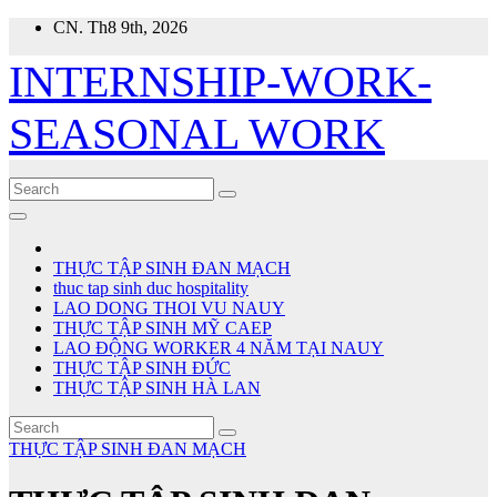
Skip
CN. Th8 9th, 2026
to
content
INTERNSHIP-WORK-
SEASONAL WORK
THỰC TẬP SINH ĐAN MẠCH
thuc tap sinh duc hospitality
LAO DONG THOI VU NAUY
THỰC TẬP SINH MỸ CAEP
LAO ĐỘNG WORKER 4 NĂM TẠI NAUY
THỰC TẬP SINH ĐỨC
THỰC TẬP SINH HÀ LAN
THỰC TẬP SINH ĐAN MẠCH