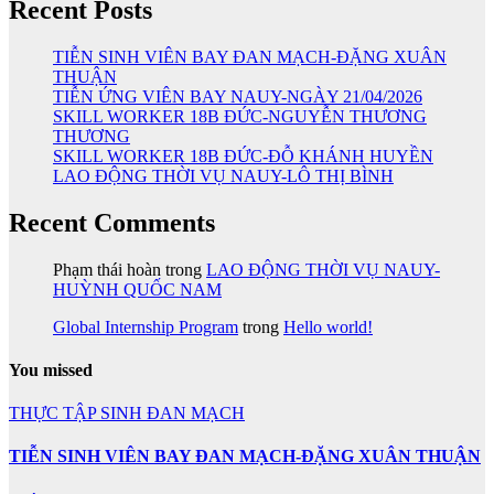
Recent Posts
TIỄN SINH VIÊN BAY ĐAN MẠCH-ĐẶNG XUÂN
THUẬN
TIỄN ỨNG VIÊN BAY NAUY-NGÀY 21/04/2026
SKILL WORKER 18B ĐỨC-NGUYỄN THƯƠNG
THƯƠNG
SKILL WORKER 18B ĐỨC-ĐỖ KHÁNH HUYỀN
LAO ĐỘNG THỜI VỤ NAUY-LÔ THỊ BÌNH
Recent Comments
Phạm thái hoàn
trong
LAO ĐỘNG THỜI VỤ NAUY-
HUỲNH QUỐC NAM
Global Internship Program
trong
Hello world!
You missed
THỰC TẬP SINH ĐAN MẠCH
TIỄN SINH VIÊN BAY ĐAN MẠCH-ĐẶNG XUÂN THUẬN