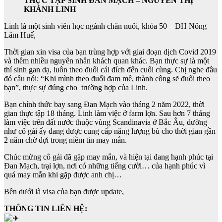
THỰC TẬP SINH ĐAN MẠCH – NGUYỄN THỊ
KHÁNH LINH
Linh là một sinh viên học ngành chăn nuôi, khóa 50 – ĐH Nông
Lâm Huế,
Thời gian xin visa của bạn trùng hợp với giai đoạn dịch Covid 2019
và thêm nhiều nguyên nhân khách quan khác. Bạn thực sự là một
thí sinh gan dạ, luôn theo đuổi cái đích đến cuối cùng. Chị nghe đâu
đó câu nói: “Khi mình theo đuổi đam mê, thành công sẽ đuổi theo
bạn”, thực sự đúng cho trường hợp của Linh.
Bạn chính thức bay sang Đan Mạch vào tháng 2 năm 2022, thời
gian thực tập 18 tháng. Linh làm việc ở farm lợn. Sau hơn 7 tháng
làm việc trên đất nước thuộc vùng Scandinavia ở Bắc Âu, dường
như cô gái ấy đang được cung cấp năng lượng bù cho thời gian gần
2 năm chờ đợi trong niềm tin may mắn.
Chúc mừng cô gái đã gặp may mắn, và hiện tại đang hạnh phúc tại
Đan Mạch, trại lợn, nơi có những tiếng cười… của hạnh phúc vì
quá may mắn khi gặp được anh chị…
Bên dưới là visa của bạn được update,
THÔNG TIN LIÊN HỆ: