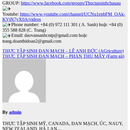
GROUP:
https://www.facebook.com/groups/Thuctapsinhchauau
Youtube:
https://www.youtube.com/channel/UCNu1epbFM_OAk-
KVtN7yX0A/videos
Phone number: +84 (0) 972 111 301 ( A. Sanh) hoặc +84 (0)
355 588 828 (C. Trang)
Email: daovansanhcntp@gmail.com hoặc
trang.doanthidoan2@gmail.com
Điều
THỰC TẬP SINH ĐAN MẠCH – LÊ ANH ĐỨC (AGriculture)
THỰC TẬP SINH ĐAN MẠCH – PHAN THU MÂY (Farm gà)
hướng
bài
viết
By
admin
THỰC TẬP SINH MỸ, CANADA, ĐAN MẠCH, ÚC, NAUY,
NEW ZEALAND, HÀ LAN,...