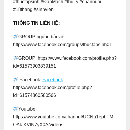
#thuctapsinh #ĐanMạch #thu_y #channuoi
#18thang #sinhvien
THÔNG TIN LIÊN HỆ:
GROUP nguồn bài viết:
https://www.facebook.com/groups/thuctapsinh01
GROUP: https://www.facebook.com/profile.php?
id=61573903839151
Facebook:
Facebook
,
https://www.facebook.com/profile.php?
id=61574860580566
Youtube:
https://www.youtube.com/channel/UCNu1epbFM_
OAk-KVtN7yX0A/videos