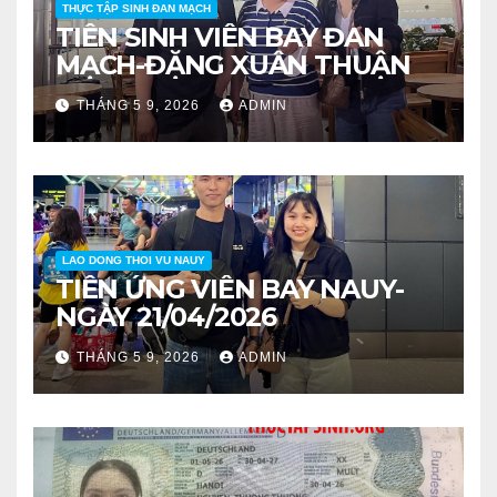
THỰC TẬP SINH ĐAN MẠCH
TIỄN SINH VIÊN BAY ĐAN
MẠCH-ĐẶNG XUÂN THUẬN
THÁNG 5 9, 2026
ADMIN
LAO DONG THOI VU NAUY
TIỄN ỨNG VIÊN BAY NAUY-
NGÀY 21/04/2026
THÁNG 5 9, 2026
ADMIN