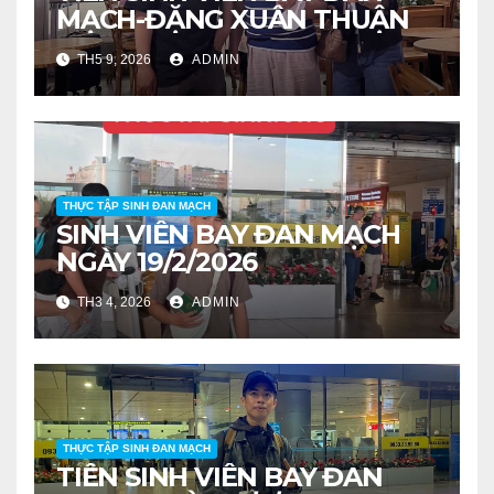
MẠCH-ĐẶNG XUÂN THUẬN
TH5 9, 2026
ADMIN
THỰC TẬP SINH ĐAN MẠCH
SINH VIÊN BAY ĐAN MẠCH
NGÀY 19/2/2026
TH3 4, 2026
ADMIN
THỰC TẬP SINH ĐAN MẠCH
TIỄN SINH VIÊN BAY ĐAN