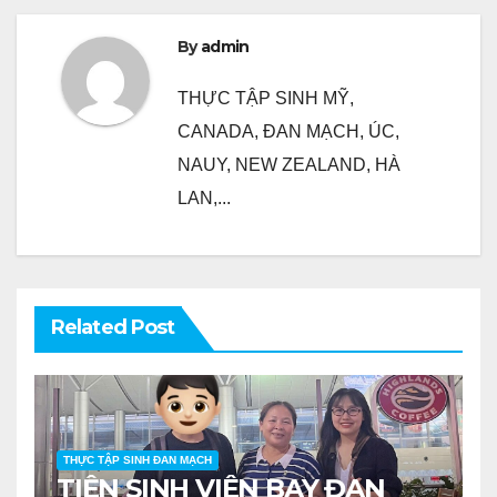
viết
By
admin
THỰC TẬP SINH MỸ,
CANADA, ĐAN MẠCH, ÚC,
NAUY, NEW ZEALAND, HÀ
LAN,...
Related Post
THỰC TẬP SINH ĐAN MẠCH
TIỄN SINH VIÊN BAY ĐAN