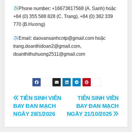
Phone number: +16673817568 (A. Sanh) hoặc
+84 (0) 355 588 828 (C. Trang), +84 (0) 382 339
770 (B.Hương)
Email: daovansanhcntp@gmail.com hoặc
trang.doanthidoan2@gmail.com,
doanthithuhuong2511@gmail.com
Điều
TIỄN SINH VIÊN
TIỄN SINH VIÊN
BAY ĐAN MẠCH
BAY ĐAN MẠCH
hướng
NGÀY 28/1/2026
NGÀY 21/10/2025
bài