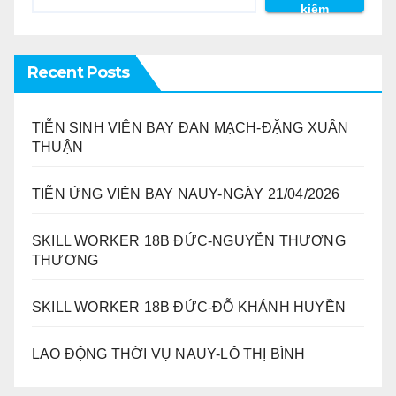
kiếm
Recent Posts
TIỄN SINH VIÊN BAY ĐAN MẠCH-ĐẶNG XUÂN
THUẬN
TIỄN ỨNG VIÊN BAY NAUY-NGÀY 21/04/2026
SKILL WORKER 18B ĐỨC-NGUYỄN THƯƠNG
THƯƠNG
SKILL WORKER 18B ĐỨC-ĐỖ KHÁNH HUYỀN
LAO ĐỘNG THỜI VỤ NAUY-LÔ THỊ BÌNH