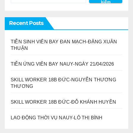
kiếm
Recent Posts
TIỄN SINH VIÊN BAY ĐAN MẠCH-ĐẶNG XUÂN
THUẬN
TIỄN ỨNG VIÊN BAY NAUY-NGÀY 21/04/2026
SKILL WORKER 18B ĐỨC-NGUYỄN THƯƠNG
THƯƠNG
SKILL WORKER 18B ĐỨC-ĐỖ KHÁNH HUYỀN
LAO ĐỘNG THỜI VỤ NAUY-LÔ THỊ BÌNH