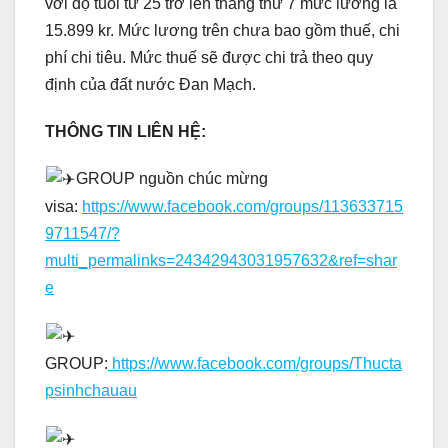
với độ tuổi từ 25 trở lên tháng thứ 7 mức lương là
15.899 kr. Mức lương trên chưa bao gồm thuế, chi
phí chi tiêu. Mức thuế sẽ được chi trả theo quy
định của đất nước Đan Mạch.
THÔNG TIN LIÊN HỆ:
GROUP nguồn chúc mừng
visa:
https://www.facebook.com/groups/113633715
9711547/?
multi_permalinks=24342943031957632&ref=shar
e
GROUP:
https://www.facebook.com/groups/Thucta
psinhchauau