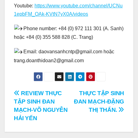
Youtube:
https://www.youtube.com/channel/UCNu
1epbFM_OAk-KVtN7yX0A/videos
Phone number: +84 (0) 972 111 301 (A. Sanh)
hoặc +84 (0) 355 588 828 (C. Trang)
Email: daovansanhcntp@gmail.com hoặc
trang.doanthidoan2@gmail.com
Điều
REVIEW THỰC
THỰC TẬP SINH
TẬP SINH ĐAN
ĐAN MẠCH-ĐẶNG
hướng
MẠCH-VÕ NGUYỄN
THỊ THẨN.
bài
HẢI YẾN
viết