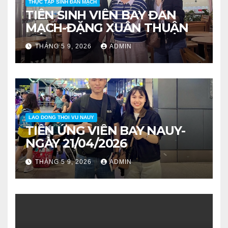
THỰC TẬP SINH ĐAN MẠCH
TIỄN SINH VIÊN BAY ĐAN
MẠCH-ĐẶNG XUÂN THUẬN
THÁNG 5 9, 2026
ADMIN
LAO DONG THOI VU NAUY
TIỄN ỨNG VIÊN BAY NAUY-
NGÀY 21/04/2026
THÁNG 5 9, 2026
ADMIN