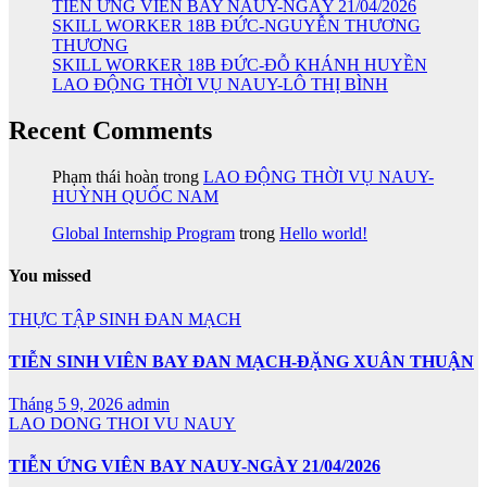
TIỄN ỨNG VIÊN BAY NAUY-NGÀY 21/04/2026
SKILL WORKER 18B ĐỨC-NGUYỄN THƯƠNG
THƯƠNG
SKILL WORKER 18B ĐỨC-ĐỖ KHÁNH HUYỀN
LAO ĐỘNG THỜI VỤ NAUY-LÔ THỊ BÌNH
Recent Comments
Phạm thái hoàn
trong
LAO ĐỘNG THỜI VỤ NAUY-
HUỲNH QUỐC NAM
Global Internship Program
trong
Hello world!
You missed
THỰC TẬP SINH ĐAN MẠCH
TIỄN SINH VIÊN BAY ĐAN MẠCH-ĐẶNG XUÂN THUẬN
Tháng 5 9, 2026
admin
LAO DONG THOI VU NAUY
TIỄN ỨNG VIÊN BAY NAUY-NGÀY 21/04/2026