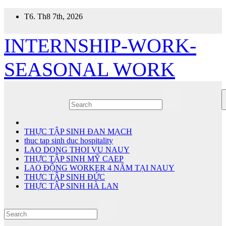
Skip
T6. Th8 7th, 2026
to
content
INTERNSHIP-WORK-
SEASONAL WORK
THỰC TẬP SINH ĐAN MẠCH
thuc tap sinh duc hospitality
LAO DONG THOI VU NAUY
THỰC TẬP SINH MỸ CAEP
LAO ĐỘNG WORKER 4 NĂM TẠI NAUY
THỰC TẬP SINH ĐỨC
THỰC TẬP SINH HÀ LAN