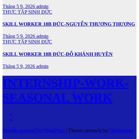
Tháng 5 9, 2026
admin
THỰC TẬP SINH ĐỨC
SKILL WORKER 18B ĐỨC-NGUYỄN THƯƠNG THƯƠNG
Tháng 5 9, 2026
admin
THỰC TẬP SINH ĐỨC
SKILL WORKER 18B ĐỨC-ĐỖ KHÁNH HUYỀN
Tháng 5 9, 2026
admin
INTERNSHIP-WORK-
SEASONAL WORK
Proudly powered by WordPress
|
Theme: newswiz by
Themeansar
.