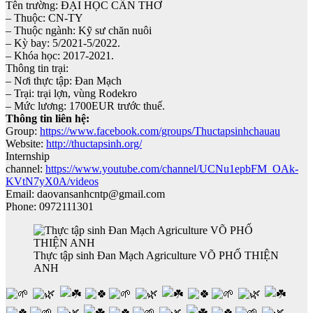
Tên trường: ĐẠI HỌC CẦN THƠ
– Thuộc: CN-TY
– Thuộc ngành: Kỹ sư chăn nuôi
– Kỳ bay: 5/2021-5/2022.
– Khóa học: 2017-2021.
Thông tin trại:
– Nơi thực tập: Đan Mạch
– Trại: trại lợn, vùng Rodekro
– Mức lương: 1700EUR trước thuế.
Thông tin liên hệ:
Group:
https://www.facebook.com/groups/Thuctapsinhchauau
Website:
http://thuctapsinh.org/
Internship
channel:
https://www.youtube.com/channel/UCNu1epbFM_OAk-
KVtN7yX0A/videos
Email: daovansanhcntp@gmail.com
Phone: 0972111301
Thực tập sinh Đan Mạch Agriculture VÕ PHỐ THIỆN
ANH