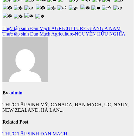
Điều
Thực tập sinh Đan Mạch AGRICULTURE GIÀNG A NAM
Thực tập sinh Đan Mạch Agriculture-NGUYỄN HỮU NGHĨA
hướng
bài
viết
By
admin
THỰC TẬP SINH MỸ, CANADA, ĐAN MẠCH, ÚC, NAUY,
NEW ZEALAND, HÀ LAN,...
Related Post
THỰC TẬP SINH ĐAN MẠCH