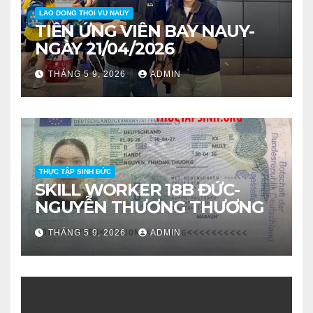
LAO DONG THOI VU NAUY
TIỄN ỨNG VIÊN BAY NAUY-
NGÀY 21/04/2026
THÁNG 5 9, 2026
ADMIN
THỰC TẬP SINH ĐỨC
SKILL WORKER 18B ĐỨC-
NGUYỄN THƯƠNG THƯƠNG
THÁNG 5 9, 2026
ADMIN