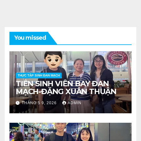
You missed
THỰC TẬP SINH ĐAN MẠCH
TIỄN SINH VIÊN BAY ĐAN
MẠCH-ĐẶNG XUÂN THUẬN
THÁNG 5 9, 2026
ADMIN