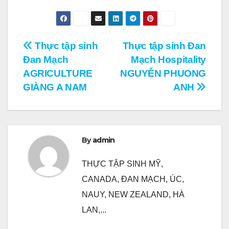
Điều
Thực tập sinh
Thực tập sinh Đan
Đan Mạch
Mạch Hospitality
hướng
AGRICULTURE
NGUYỄN PHUONG
bài
GIÀNG A NAM
ANH
viết
By
admin
THỰC TẬP SINH MỸ,
CANADA, ĐAN MẠCH, ÚC,
NAUY, NEW ZEALAND, HÀ
LAN,...