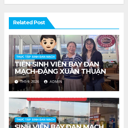
Related Post
THỰC TẬP SINH ĐAN MẠCH
TIỄN SINH VIÊN BAY ĐAN
MẠCH-ĐẶNG XUÂN THUẬN
TH5 9, 2026
ADMIN
THỰC TẬP SINH ĐAN MẠCH
SINH VIÊN BAY ĐAN MẠCH