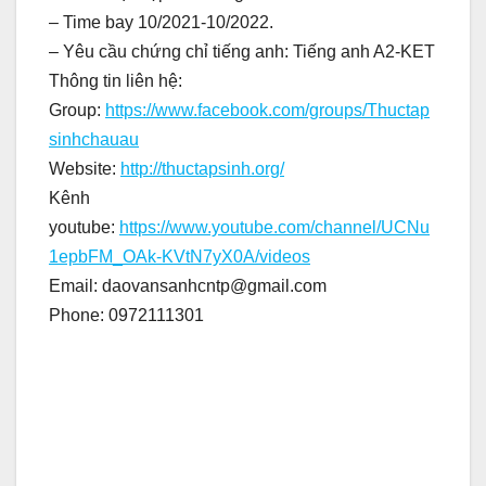
– Time bay 10/2021-10/2022.
– Yêu cầu chứng chỉ tiếng anh: Tiếng anh A2-KET
Thông tin liên hệ:
Group:
https://www.facebook.com/groups/Thuctap
sinhchauau
Website:
http://thuctapsinh.org/
Kênh
youtube:
https://www.youtube.com/channel/UCNu
1epbFM_OAk-KVtN7yX0A/videos
Email: daovansanhcntp@gmail.com
Phone: 0972111301