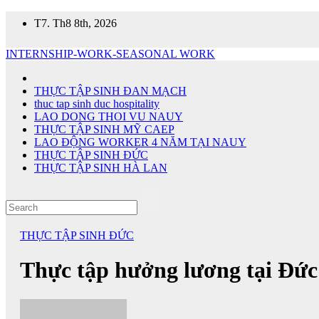
Skip
T7. Th8 8th, 2026
to
content
INTERNSHIP-WORK-SEASONAL WORK
THỰC TẬP SINH ĐAN MẠCH
thuc tap sinh duc hospitality
LAO DONG THOI VU NAUY
THỰC TẬP SINH MỸ CAEP
LAO ĐỘNG WORKER 4 NĂM TẠI NAUY
THỰC TẬP SINH ĐỨC
THỰC TẬP SINH HÀ LAN
THỰC TẬP SINH ĐỨC
Thực tập hưởng lương tại Đức