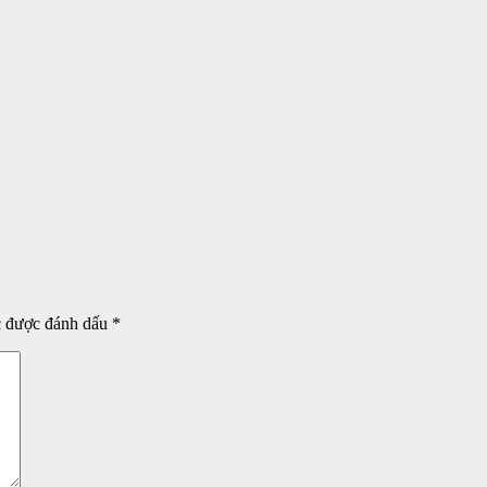
c được đánh dấu
*