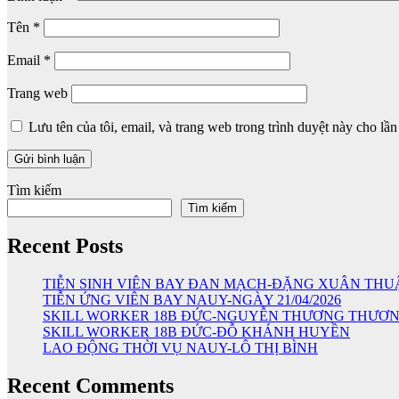
Tên
*
Email
*
Trang web
Lưu tên của tôi, email, và trang web trong trình duyệt này cho lần 
Tìm kiếm
Tìm kiếm
Recent Posts
TIỄN SINH VIÊN BAY ĐAN MẠCH-ĐẶNG XUÂN THU
TIỄN ỨNG VIÊN BAY NAUY-NGÀY 21/04/2026
SKILL WORKER 18B ĐỨC-NGUYỄN THƯƠNG THƯƠ
SKILL WORKER 18B ĐỨC-ĐỖ KHÁNH HUYỀN
LAO ĐỘNG THỜI VỤ NAUY-LÔ THỊ BÌNH
Recent Comments