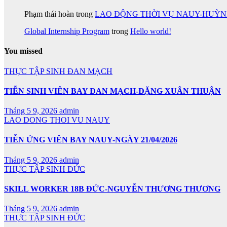
Phạm thái hoàn
trong
LAO ĐỘNG THỜI VỤ NAUY-HUỲ
Global Internship Program
trong
Hello world!
You missed
THỰC TẬP SINH ĐAN MẠCH
TIỄN SINH VIÊN BAY ĐAN MẠCH-ĐẶNG XUÂN THUẬN
Tháng 5 9, 2026
admin
LAO DONG THOI VU NAUY
TIỄN ỨNG VIÊN BAY NAUY-NGÀY 21/04/2026
Tháng 5 9, 2026
admin
THỰC TẬP SINH ĐỨC
SKILL WORKER 18B ĐỨC-NGUYỄN THƯƠNG THƯƠNG
Tháng 5 9, 2026
admin
THỰC TẬP SINH ĐỨC