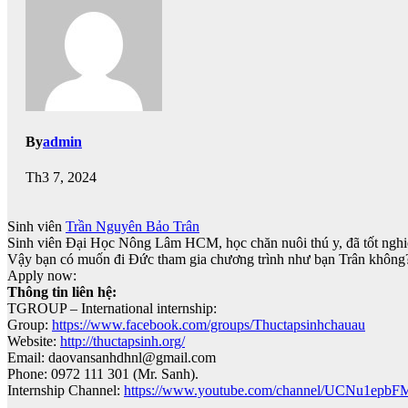
By
admin
Th3 7, 2024
Sinh viên
Trần Nguyên Bảo Trân
Sinh viên Đại Học Nông Lâm HCM, học chăn nuôi thú y, đã tốt nghi
Vậy bạn có muốn đi Đức tham gia chương trình như bạn Trân không
Apply now:
Thông tin liên hệ:
TGROUP – International internship:
Group:
https://www.facebook.com/groups/Thuctapsinhchauau
Website:
http://thuctapsinh.org/
Email: daovansanhdhnl@gmail.com
Phone: 0972 111 301 (Mr. Sanh).
Internship Channel:
https://www.youtube.com/channel/UCNu1ep