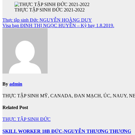
THỰC TẬP SINH ĐỨC 2021-2022
Điều
Thực tập sinh Đức NGUYỄN HOÀNG DUY
Visa bạn ĐINH THỊ NGỌC HUYỀN – Kỳ bay 1.8.2019.
hướng
bài
viết
By
admin
THỰC TẬP SINH MỸ, CANADA, ĐAN MẠCH, ÚC, NAUY, NE
Related Post
THỰC TẬP SINH ĐỨC
SKILL WORKER 18B ĐỨC-NGUYỄN THƯƠNG THƯƠNG