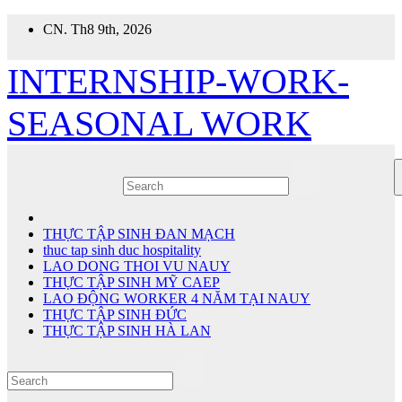
Skip
CN. Th8 9th, 2026
to
content
INTERNSHIP-WORK-
SEASONAL WORK
THỰC TẬP SINH ĐAN MẠCH
thuc tap sinh duc hospitality
LAO DONG THOI VU NAUY
THỰC TẬP SINH MỸ CAEP
LAO ĐỘNG WORKER 4 NĂM TẠI NAUY
THỰC TẬP SINH ĐỨC
THỰC TẬP SINH HÀ LAN