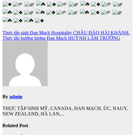
Điều
Thực tập sinh Đan Mạch Hospitality CHÂU ĐÀO HẢI KHÁNH.
Thực tập hưởng lương Đan Mạch HUỲNH LÂM TRƯỜNG
hướng
bài
viết
By
admin
THỰC TẬP SINH MỸ, CANADA, ĐAN MẠCH, ÚC, NAUY,
NEW ZEALAND, HÀ LAN,...
Related Post