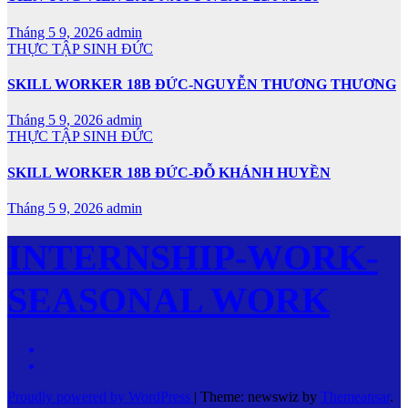
Tháng 5 9, 2026
admin
THỰC TẬP SINH ĐỨC
SKILL WORKER 18B ĐỨC-NGUYỄN THƯƠNG THƯƠNG
Tháng 5 9, 2026
admin
THỰC TẬP SINH ĐỨC
SKILL WORKER 18B ĐỨC-ĐỖ KHÁNH HUYỀN
Tháng 5 9, 2026
admin
INTERNSHIP-WORK-
SEASONAL WORK
Proudly powered by WordPress
|
Theme: newswiz by
Themeansar
.