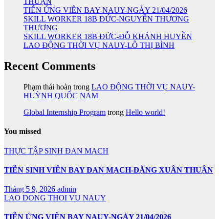
THUẬN
TIỄN ỨNG VIÊN BAY NAUY-NGÀY 21/04/2026
SKILL WORKER 18B ĐỨC-NGUYỄN THƯƠNG
THƯƠNG
SKILL WORKER 18B ĐỨC-ĐỖ KHÁNH HUYỀN
LAO ĐỘNG THỜI VỤ NAUY-LÔ THỊ BÌNH
Recent Comments
Phạm thái hoàn
trong
LAO ĐỘNG THỜI VỤ NAUY-
HUỲNH QUỐC NAM
Global Internship Program
trong
Hello world!
You missed
THỰC TẬP SINH ĐAN MẠCH
TIỄN SINH VIÊN BAY ĐAN MẠCH-ĐẶNG XUÂN THUẬN
Tháng 5 9, 2026
admin
LAO DONG THOI VU NAUY
TIỄN ỨNG VIÊN BAY NAUY-NGÀY 21/04/2026