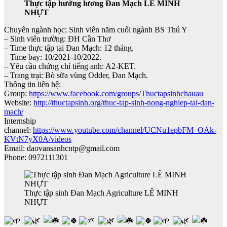
Thực tập hưởng lương Đan Mạch LÊ MINH
NHỰT
Chuyên ngành học: Sinh viên năm cuối ngành BS Thú Y
– Sinh viên trường: ĐH Cần Thơ
– Time thực tập tại Đan Mạch: 12 tháng.
– Time bay: 10/2021-10/2022.
– Yêu cầu chứng chỉ tiếng anh: A2-KET.
– Trang trại: Bò sữa vùng Odder, Đan Mạch.
Thông tin liên hệ:
Group:
https://www.facebook.com/groups/Thuctapsinhchauau
Website:
http://thuctapsinh.org/thuc-tap-sinh-nong-nghiep-tai-dan-
mach/
Internship
channel:
https://www.youtube.com/channel/UCNu1epbFM_OAk-
KVtN7yX0A/videos
Email: daovansanhcntp@gmail.com
Phone: 0972111301
Thực tập sinh Đan Mạch Agriculture LÊ MINH
NHỰT