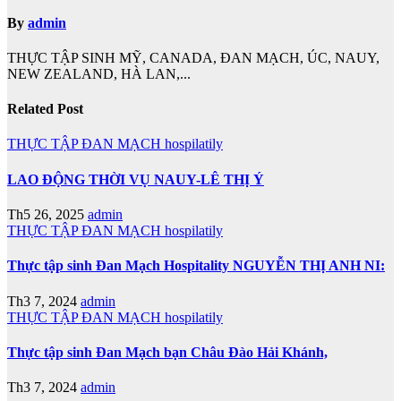
By
admin
THỰC TẬP SINH MỸ, CANADA, ĐAN MẠCH, ÚC, NAUY,
NEW ZEALAND, HÀ LAN,...
Related Post
THỰC TẬP ĐAN MẠCH hospilatily
LAO ĐỘNG THỜI VỤ NAUY-LÊ THỊ Ý
Th5 26, 2025
admin
THỰC TẬP ĐAN MẠCH hospilatily
Thực tập sinh Đan Mạch Hospitality NGUYỄN THỊ ANH NI:
Th3 7, 2024
admin
THỰC TẬP ĐAN MẠCH hospilatily
Thực tập sinh Đan Mạch bạn Châu Đào Hải Khánh,
Th3 7, 2024
admin