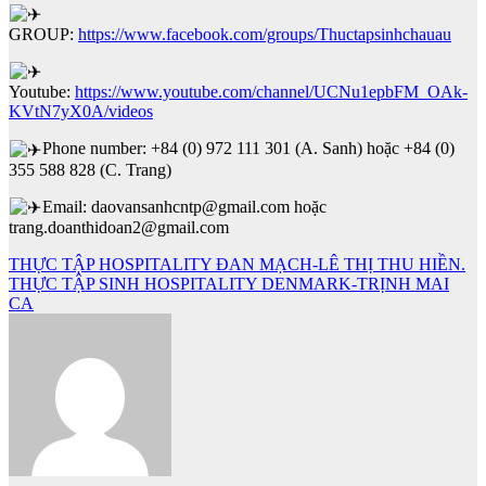
GROUP:
https://www.facebook.com/groups/Thuctapsinhchauau
Youtube:
https://www.youtube.com/channel/UCNu1epbFM_OAk-
KVtN7yX0A/videos
Phone number: +84 (0) 972 111 301 (A. Sanh) hoặc +84 (0)
355 588 828 (C. Trang)
Email: daovansanhcntp@gmail.com hoặc
trang.doanthidoan2@gmail.com
Điều
THỰC TẬP HOSPITALITY ĐAN MẠCH-LÊ THỊ THU HIỀN.
THỰC TẬP SINH HOSPITALITY DENMARK-TRỊNH MAI
hướng
CA
bài
viết