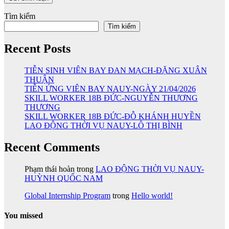
Tìm kiếm
Tìm kiếm
Recent Posts
TIỄN SINH VIÊN BAY ĐAN MẠCH-ĐẶNG XUÂN
THUẬN
TIỄN ỨNG VIÊN BAY NAUY-NGÀY 21/04/2026
SKILL WORKER 18B ĐỨC-NGUYỄN THƯƠNG
THƯƠNG
SKILL WORKER 18B ĐỨC-ĐỖ KHÁNH HUYỀN
LAO ĐỘNG THỜI VỤ NAUY-LÔ THỊ BÌNH
Recent Comments
Phạm thái hoàn
trong
LAO ĐỘNG THỜI VỤ NAUY-
HUỲNH QUỐC NAM
Global Internship Program
trong
Hello world!
You missed