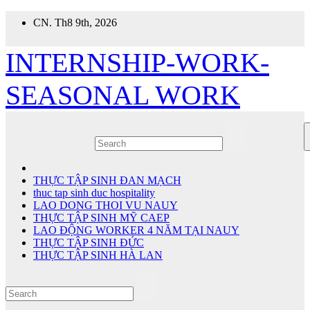
Skip
CN. Th8 9th, 2026
to
content
INTERNSHIP-WORK-
SEASONAL WORK
THỰC TẬP SINH ĐAN MẠCH
thuc tap sinh duc hospitality
LAO DONG THOI VU NAUY
THỰC TẬP SINH MỸ CAEP
LAO ĐỘNG WORKER 4 NĂM TẠI NAUY
THỰC TẬP SINH ĐỨC
THỰC TẬP SINH HÀ LAN