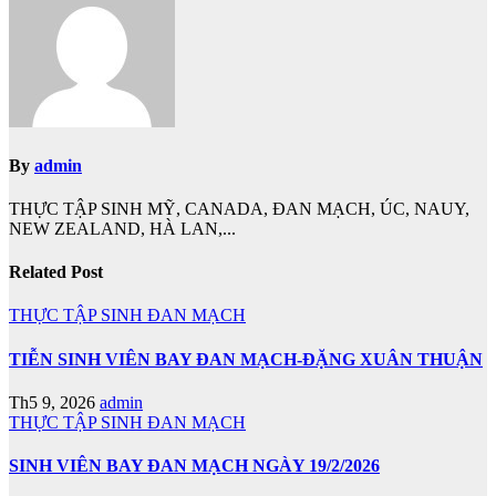
viết
By
admin
THỰC TẬP SINH MỸ, CANADA, ĐAN MẠCH, ÚC, NAUY,
NEW ZEALAND, HÀ LAN,...
Related Post
THỰC TẬP SINH ĐAN MẠCH
TIỄN SINH VIÊN BAY ĐAN MẠCH-ĐẶNG XUÂN THUẬN
Th5 9, 2026
admin
THỰC TẬP SINH ĐAN MẠCH
SINH VIÊN BAY ĐAN MẠCH NGÀY 19/2/2026