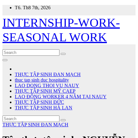
Skip
T6. Th8 7th, 2026
to
content
INTERNSHIP-WORK-
SEASONAL WORK
THỰC TẬP SINH ĐAN MẠCH
thuc tap sinh duc hospitality
LAO DONG THOI VU NAUY
THỰC TẬP SINH MỸ CAEP
LAO ĐỘNG WORKER 4 NĂM TẠI NAUY
THỰC TẬP SINH ĐỨC
THỰC TẬP SINH HÀ LAN
THỰC TẬP SINH ĐAN MẠCH