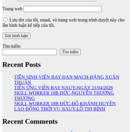
Trang web
Lưu tên của tôi, email, và trang web trong trình duyệt này cho
lần bình luận kế tiếp của tôi.
Tìm kiếm
Tìm kiếm
Recent Posts
TIỄN SINH VIÊN BAY ĐAN MẠCH-ĐẶNG XUÂN
THUẬN
TIỄN ỨNG VIÊN BAY NAUY-NGÀY 21/04/2026
SKILL WORKER 18B ĐỨC-NGUYỄN THƯƠNG
THƯƠNG
SKILL WORKER 18B ĐỨC-ĐỖ KHÁNH HUYỀN
LAO ĐỘNG THỜI VỤ NAUY-LÔ THỊ BÌNH
Recent Comments