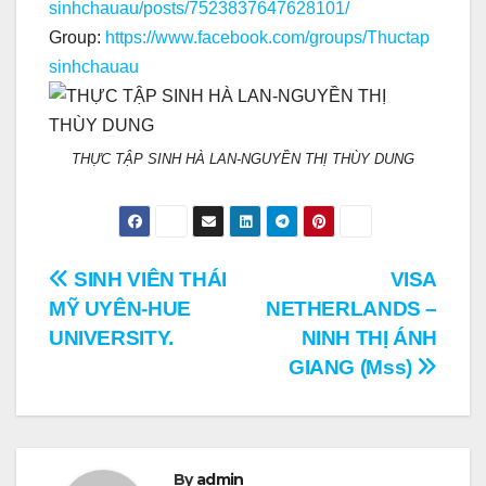
sinhchauau/posts/7523837647628101/
Group:
https://www.facebook.com/groups/Thuctap
sinhchauau
THỰC TẬP SINH HÀ LAN-NGUYỀN THỊ THÙY DUNG
Điều
SINH VIÊN THÁI
VISA
MỸ UYÊN-HUE
NETHERLANDS –
hướng
UNIVERSITY.
NINH THỊ ÁNH
bài
GIANG (Mss)
viết
By
admin