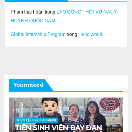
Phạm thái hoàn
trong
LAO ĐỘNG THỜI VỤ NAUY-
HUỲNH QUỐC NAM
Global Internship Program
trong
Hello world!
You missed
THỰC TẬP SINH ĐAN MẠCH
TIỄN SINH VIÊN BAY ĐAN