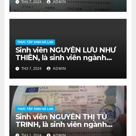
TH3 7, 2024
ADMIN
2020.
THỰC TẬP SINH HÀ LAN
Sinh viên NGUYỄN LƯU NHƯ
THIÊN, là sinh viên ngành
Nông Học, lớp DH16NHA
TH3 7, 2024
ADMIN
khóa 2016-2020.
THỰC TẬP SINH HÀ LAN
Sinh viên NGUYỄN THỊ TÚ
TRINH, là sinh viên ngành
Bảo Vệ Thực Vật, lớp DH16BV
TH3 7, 2024
ADMIN