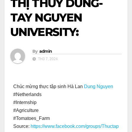
THỊ THÙY DUNG-
TAY NGUYEN
UNIVERSITY:
By
admin
TH3 7, 2024
Chúc mừng thực tập sinh Hà Lan
Dung Nguyen
#Netherlands
#Internship
#Agriculture
#Tomatoes_Farm
Source:
https://www.facebook.com/groups/Thuctap