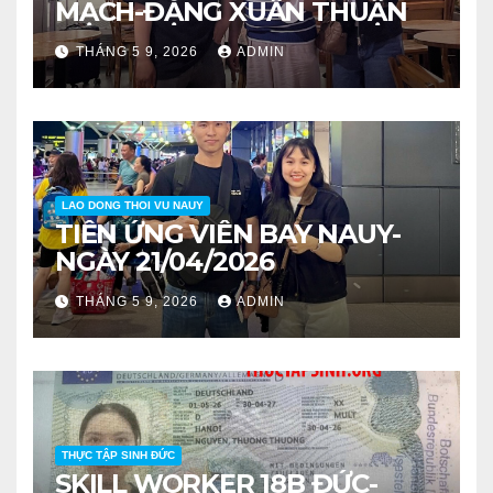
MẠCH-ĐẶNG XUÂN THUẬN
THÁNG 5 9, 2026
ADMIN
LAO DONG THOI VU NAUY
TIỄN ỨNG VIÊN BAY NAUY-
NGÀY 21/04/2026
THÁNG 5 9, 2026
ADMIN
THỰC TẬP SINH ĐỨC
SKILL WORKER 18B ĐỨC-