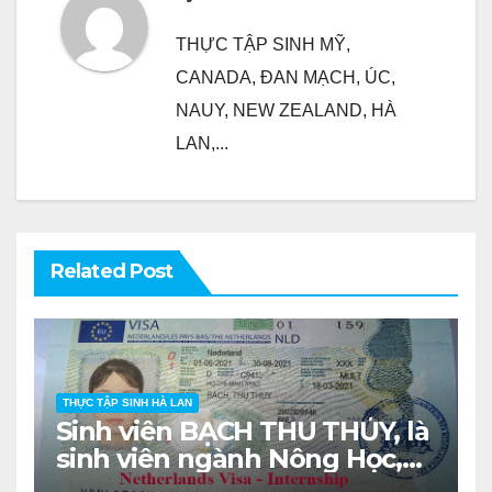
THỰC TẬP SINH MỸ,
CANADA, ĐAN MẠCH, ÚC,
NAUY, NEW ZEALAND, HÀ
LAN,...
Related Post
THỰC TẬP SINH HÀ LAN
Sinh viên BẠCH THU THỦY, là
sinh viên ngành Nông Học,
lớp DH16NHA khóa 2016-