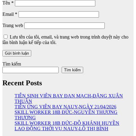
Tên
*
Email
*
Trang web
Lưu tên của tôi, email, và trang web trong trình duyệt này cho
lần bình luận kế tiếp của tôi.
Tìm kiếm
Tìm kiếm
Recent Posts
TIỄN SINH VIÊN BAY ĐAN MẠCH-ĐẶNG XUÂN
THUẬN
TIỄN ỨNG VIÊN BAY NAUY-NGÀY 21/04/2026
SKILL WORKER 18B ĐỨC-NGUYỄN THƯƠNG
THƯƠNG
SKILL WORKER 18B ĐỨC-ĐỖ KHÁNH HUYỀN
LAO ĐỘNG THỜI VỤ NAUY-LÔ THỊ BÌNH