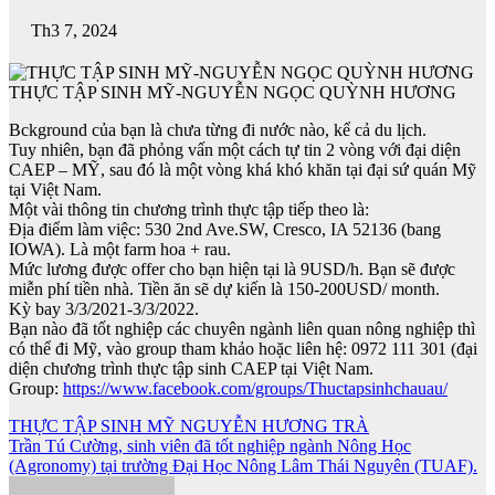
Th3 7, 2024
THỰC TẬP SINH MỸ-NGUYỄN NGỌC QUỲNH HƯƠNG
Bckground của bạn là chưa từng đi nước nào, kể cả du lịch.
Tuy nhiên, bạn đã phỏng vấn một cách tự tin 2 vòng với đại diện
CAEP – MỸ, sau đó là một vòng khá khó khăn tại đại sứ quán Mỹ
tại Việt Nam.
Một vài thông tin chương trình thực tập tiếp theo là:
Địa điểm làm việc: 530 2nd Ave.SW, Cresco, IA 52136 (bang
IOWA). Là một farm hoa + rau.
Mức lương được offer cho bạn hiện tại là 9USD/h. Bạn sẽ được
miễn phí tiền nhà. Tiền ăn sẽ dự kiến là 150-200USD/ month.
Kỳ bay 3/3/2021-3/3/2022.
Bạn nào đã tốt nghiệp các chuyên ngành liên quan nông nghiệp thì
có thể đi Mỹ, vào group tham khảo hoặc liên hệ: 0972 111 301 (đại
diện chương trình thực tập sinh CAEP tại Việt Nam.
Group:
https://www.facebook.com/groups/Thuctapsinhchauau/
Điều
THỰC TẬP SINH MỸ NGUYỄN HƯƠNG TRÀ
Trần Tú Cường, sinh viên đã tốt nghiệp ngành Nông Học
hướng
(Agronomy) tại trường Đại Học Nông Lâm Thái Nguyên (TUAF).
bài