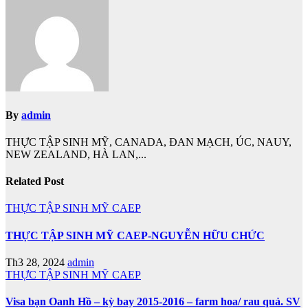
viết
By
admin
THỰC TẬP SINH MỸ, CANADA, ĐAN MẠCH, ÚC, NAUY,
NEW ZEALAND, HÀ LAN,...
Related Post
THỰC TẬP SINH MỸ CAEP
THỰC TẬP SINH MỸ CAEP-NGUYỄN HỮU CHỨC
Th3 28, 2024
admin
THỰC TẬP SINH MỸ CAEP
Visa bạn Oanh Hồ – kỳ bay 2015-2016 – farm hoa/ rau quả. SV