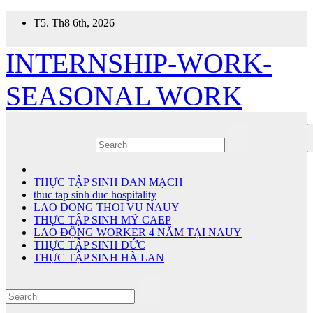
Skip
T5. Th8 6th, 2026
to
content
INTERNSHIP-WORK-
SEASONAL WORK
THỰC TẬP SINH ĐAN MẠCH
thuc tap sinh duc hospitality
LAO DONG THOI VU NAUY
THỰC TẬP SINH MỸ CAEP
LAO ĐỘNG WORKER 4 NĂM TẠI NAUY
THỰC TẬP SINH ĐỨC
THỰC TẬP SINH HÀ LAN