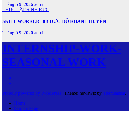
Tháng 5 9, 2026
admin
THỰC TẬP SINH ĐỨC
SKILL WORKER 18B ĐỨC-ĐỖ KHÁNH HUYỀN
Tháng 5 9, 2026
admin
INTERNSHIP-WORK-
SEASONAL WORK
Proudly powered by WordPress
|
Theme: newswiz by
Themeansar
.
Home
Sample Page