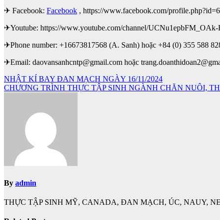
✈ Facebook:
Facebook
, https://www.facebook.com/profile.php?id
✈Youtube: https://www.youtube.com/channel/UCNu1epbFM_OAk
✈Phone number: +16673817568 (A. Sanh) hoặc +84 (0) 355 588 828
✈Email: daovansanhcntp@gmail.com hoặc trang.doanthidoan2@gma
Điều
NHẬT KÍ BAY ĐAN MẠCH NGÀY 16/11/2024
CHƯƠNG TRÌNH THỰC TẬP SINH NGÀNH CHĂN NUÔI, TH
hướng
bài
viết
By
admin
THỰC TẬP SINH MỸ, CANADA, ĐAN MẠCH, ÚC, NAUY, NE