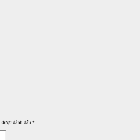
c được đánh dấu
*