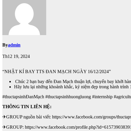
By
admin
Th12 19, 2024
“NHẬT KÍ BAY TTS ĐAN MẠCH NGÀY 16/12/2024”
Chúc 2 bạn bay đến Đan Mạch thuận lợi, chuyến bay khởi hàn
Hãy lưu lại những khoảnh khắc, kỷ niệm đẹp trong hành trình 1
#thuctapsinhĐanMạch #thuctapsinhhuongluong #internship #agricu
THÔNG TIN LIÊN HỆ:
✈GROUP nguồn bài viết: https://www.facebook.com/groups/thuctap
✈GROUP: https://www.facebook.com/profile.php?id=61573903839