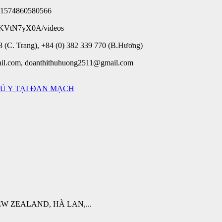
=61574860580566
-KVtN7yX0A/videos
 (C. Trang), +84 (0) 382 339 770 (B.Hương)
il.com, doanthithuhuong2511@gmail.com
Ú Y TẠI ĐAN MẠCH
W ZEALAND, HÀ LAN,...