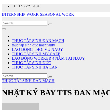
Skip
T6. Th8 7th, 2026
to
INTERNSHIP-WORK-SEASONAL WORK
content
THỰC TẬP SINH ĐAN MẠCH
thuc tap sinh duc hospitality
LAO DONG THOI VU NAUY
THỰC TẬP SINH MỸ CAEP
LAO ĐỘNG WORKER 4 NĂM TẠI NAUY
THỰC TẬP SINH ĐỨC
THỰC TẬP SINH HÀ LAN
THỰC TẬP SINH ĐAN MẠCH
NHẬT KÝ BAY TTS ĐAN MẠCH