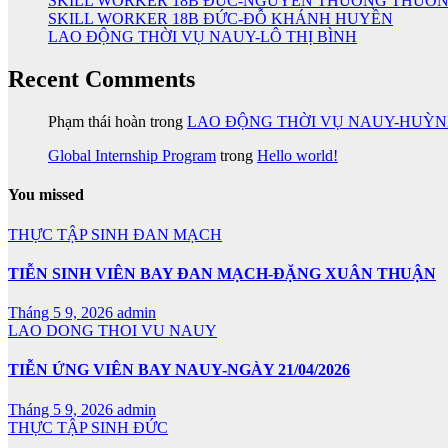
SKILL WORKER 18B ĐỨC-NGUYỄN THƯƠNG THƯƠ
SKILL WORKER 18B ĐỨC-ĐỖ KHÁNH HUYỀN
LAO ĐỘNG THỜI VỤ NAUY-LÔ THỊ BÌNH
Recent Comments
Phạm thái hoàn
trong
LAO ĐỘNG THỜI VỤ NAUY-HUỲ
Global Internship Program
trong
Hello world!
You missed
THỰC TẬP SINH ĐAN MẠCH
TIỄN SINH VIÊN BAY ĐAN MẠCH-ĐẶNG XUÂN THUẬN
Tháng 5 9, 2026
admin
LAO DONG THOI VU NAUY
TIỄN ỨNG VIÊN BAY NAUY-NGÀY 21/04/2026
Tháng 5 9, 2026
admin
THỰC TẬP SINH ĐỨC