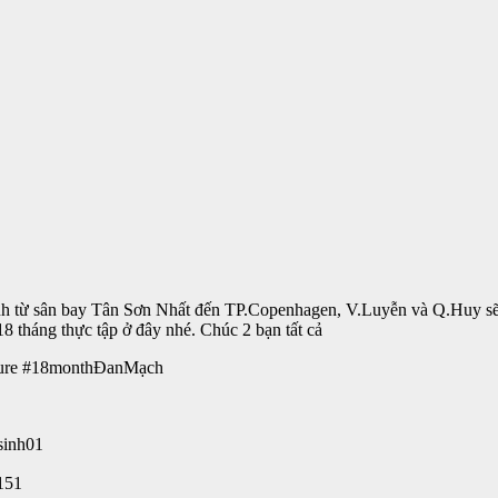
h từ sân bay Tân Sơn Nhất đến TP.Copenhagen, V.Luyễn và Q.Huy sẽ l
8 tháng thực tập ở đây nhé. Chúc 2 bạn tất cả
lture #18monthĐanMạch
sinh01
151