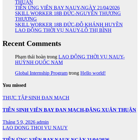
THUẬN
TIỄN ỨNG VIÊN BAY NAUY-NGÀY 21/04/2026
SKILL WORKER 18B ĐỨC-NGUYỄN THƯƠNG
THƯƠNG
SKILL WORKER 18B ĐỨC-ĐỖ KHÁNH HUYỀN
LAO ĐỘNG THỜI VỤ NAUY-LÔ THỊ BÌNH
Recent Comments
Phạm thái hoàn
trong
LAO ĐỘNG THỜI VỤ NAUY-
HUỲNH QUỐC NAM
Global Internship Program
trong
Hello world!
You missed
THỰC TẬP SINH ĐAN MẠCH
TIỄN SINH VIÊN BAY ĐAN MẠCH-ĐẶNG XUÂN THUẬN
Tháng 5 9, 2026
admin
LAO DONG THOI VU NAUY
TIỄN ỨNG VIÊN BAY NAUY-NGÀY 21/04/2026