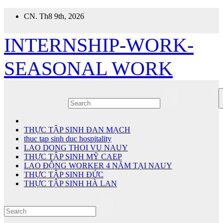
Skip
CN. Th8 9th, 2026
to
content
INTERNSHIP-WORK-
SEASONAL WORK
THỰC TẬP SINH ĐAN MẠCH
thuc tap sinh duc hospitality
LAO DONG THOI VU NAUY
THỰC TẬP SINH MỸ CAEP
LAO ĐỘNG WORKER 4 NĂM TẠI NAUY
THỰC TẬP SINH ĐỨC
THỰC TẬP SINH HÀ LAN