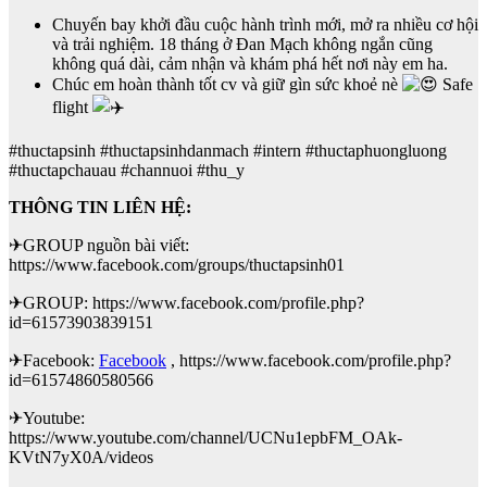
Chuyến bay khởi đầu cuộc hành trình mới, mở ra nhiều cơ hội
và trải nghiệm. 18 tháng ở Đan Mạch không ngắn cũng
không quá dài, cảm nhận và khám phá hết nơi này em ha.
Chúc em hoàn thành tốt cv và giữ gìn sức khoẻ nè
Safe
flight
#thuctapsinh #thuctapsinhdanmach #intern #thuctaphuongluong
#thuctapchauau #channuoi #thu_y
THÔNG TIN LIÊN HỆ:
✈GROUP nguồn bài viết:
https://www.facebook.com/groups/thuctapsinh01
✈GROUP: https://www.facebook.com/profile.php?
id=61573903839151
✈Facebook:
Facebook
, https://www.facebook.com/profile.php?
id=61574860580566
✈Youtube:
https://www.youtube.com/channel/UCNu1epbFM_OAk-
KVtN7yX0A/videos