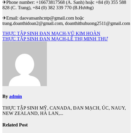
✈Phone number: +16673817568 (A. Sanh) hoặc +84 (0) 355 588
828 (C. Trang), +84 (0) 382 339 770 (B.Hương)
✈Email: daovansanhcntp@gmail.com hoặc
trang.doanthidoan2@gmail.com, doanthithuhuong2511@gmail.com
Điều
THỰC TẬP SINH ĐAN MẠCH-VŨ KIM HOÀN
THỰC TẬP SINH ĐAN MẠCH-LÊ THỊ MINH THƯ
hướng
bài
viết
By
admin
THỰC TẬP SINH MỸ, CANADA, ĐAN MẠCH, ÚC, NAUY,
NEW ZEALAND, HÀ LAN,...
Related Post