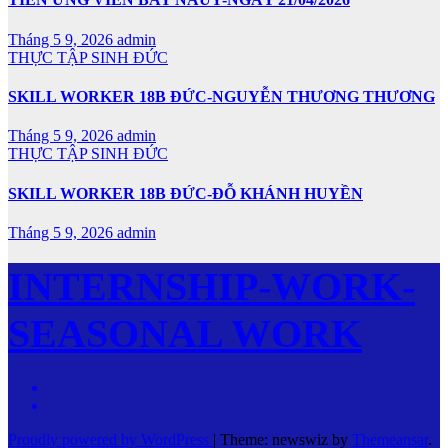
Tháng 5 9, 2026
admin
THỰC TẬP SINH ĐỨC
SKILL WORKER 18B ĐỨC-NGUYỄN THƯƠNG THƯƠNG
Tháng 5 9, 2026
admin
THỰC TẬP SINH ĐỨC
SKILL WORKER 18B ĐỨC-ĐỖ KHÁNH HUYỀN
Tháng 5 9, 2026
admin
INTERNSHIP-WORK-
SEASONAL WORK
Proudly powered by WordPress
|
Theme: newswiz by
Themeansar
.