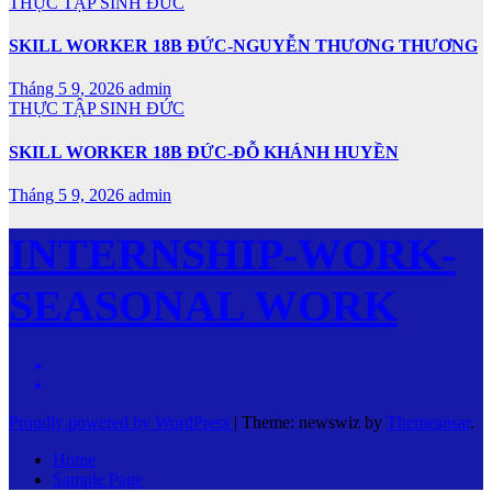
THỰC TẬP SINH ĐỨC
SKILL WORKER 18B ĐỨC-NGUYỄN THƯƠNG THƯƠNG
Tháng 5 9, 2026
admin
THỰC TẬP SINH ĐỨC
SKILL WORKER 18B ĐỨC-ĐỖ KHÁNH HUYỀN
Tháng 5 9, 2026
admin
INTERNSHIP-WORK-
SEASONAL WORK
Proudly powered by WordPress
|
Theme: newswiz by
Themeansar
.
Home
Sample Page