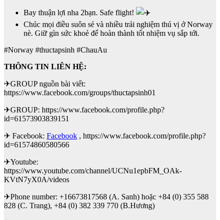
Bay thuận lợi nha 2bạn. Safe flight!
Chúc mọi điều suôn sẻ và nhiều trải nghiệm thú vị ở Norway
nè. Giữ gìn sức khoẻ để hoàn thành tốt nhiệm vụ sắp tới.
#Norway #thuctapsinh #ChauAu
THÔNG TIN LIÊN HỆ:
✈GROUP nguồn bài viết:
https://www.facebook.com/groups/thuctapsinh01
✈GROUP: https://www.facebook.com/profile.php?
id=61573903839151
✈ Facebook:
Facebook
, https://www.facebook.com/profile.php?
id=61574860580566
✈Youtube:
https://www.youtube.com/channel/UCNu1epbFM_OAk-
KVtN7yX0A/videos
✈Phone number: +16673817568 (A. Sanh) hoặc +84 (0) 355 588
828 (C. Trang), +84 (0) 382 339 770 (B.Hương)