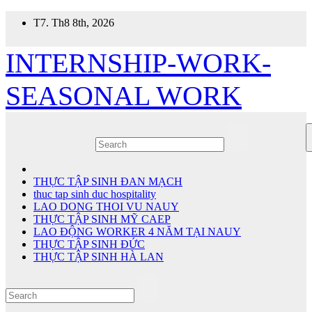
Skip
T7. Th8 8th, 2026
to
content
INTERNSHIP-WORK-
SEASONAL WORK
THỰC TẬP SINH ĐAN MẠCH
thuc tap sinh duc hospitality
LAO DONG THOI VU NAUY
THỰC TẬP SINH MỸ CAEP
LAO ĐỘNG WORKER 4 NĂM TẠI NAUY
THỰC TẬP SINH ĐỨC
THỰC TẬP SINH HÀ LAN