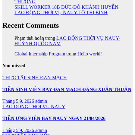
THƯƠNG
SKILL WORKER 18B ĐỨC-ĐỖ KHÁNH HUYỀN
LAO ĐỘNG THỜI VỤ NAUY-LÔ THỊ BÌNH
Recent Comments
Phạm thái hoàn
trong
LAO ĐỘNG THỜI VỤ NAUY-
HUỲNH QUỐC NAM
Global Internship Program
trong
Hello world!
You missed
THỰC TẬP SINH ĐAN MẠCH
TIỄN SINH VIÊN BAY ĐAN MẠCH-ĐẶNG XUÂN THUẬN
Tháng 5 9, 2026
admin
LAO DONG THOI VU NAUY
TIỄN ỨNG VIÊN BAY NAUY-NGÀY 21/04/2026
Tháng 5 9, 2026
admin