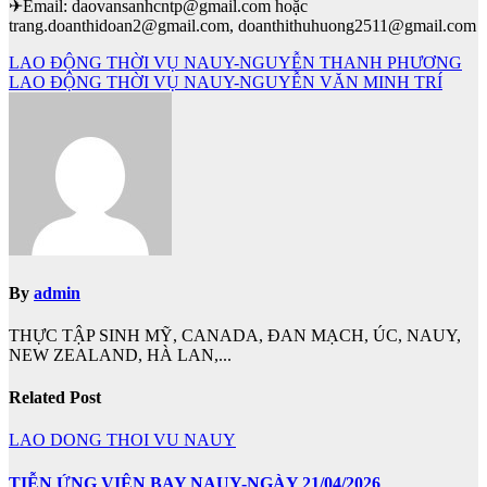
✈Email: daovansanhcntp@gmail.com hoặc
trang.doanthidoan2@gmail.com, doanthithuhuong2511@gmail.com
Điều
LAO ĐỘNG THỜI VỤ NAUY-NGUYỄN THANH PHƯƠNG
LAO ĐỘNG THỜI VỤ NAUY-NGUYỄN VĂN MINH TRÍ
hướng
bài
viết
By
admin
THỰC TẬP SINH MỸ, CANADA, ĐAN MẠCH, ÚC, NAUY,
NEW ZEALAND, HÀ LAN,...
Related Post
LAO DONG THOI VU NAUY
TIỄN ỨNG VIÊN BAY NAUY-NGÀY 21/04/2026