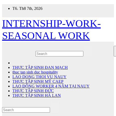
Skip
T6. Th8 7th, 2026
to
content
INTERNSHIP-WORK-
SEASONAL WORK
THỰC TẬP SINH ĐAN MẠCH
thuc tap sinh duc hospitality
LAO DONG THOI VU NAUY
THỰC TẬP SINH MỸ CAEP
LAO ĐỘNG WORKER 4 NĂM TẠI NAUY
THỰC TẬP SINH ĐỨC
THỰC TẬP SINH HÀ LAN