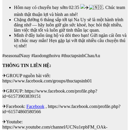
Hôm nay có chuyến bay sớm 02:35
.
Chúc team
mình thật thuận lợi và bình an nhé!
Chặng đường 6 tháng sắp tới tại Na Uy sẽ là một hành trình
đáng nhớ — hãy luôn giữ gìn sức khoẻ, học hỏi thật nhiều,
làm việc thật tốt và luôn giữ tinh thần lạc quan.
Mình ở đây luôn ủng hộ và dõi theo bạn! Gửi ngàn cái ôm và
lời chúc may mắn! Hẹn gặp lại với thật nhiều câu chuyện thú
vị nhé!
#seasonalNauy #laodongthoivu #thuctapsinhChauAu
THÔNG TIN LIÊN HỆ:
✈GROUP nguồn bài viết:
https://www.facebook.com/groups/thuctapsinh01
✈GROUP: https://www.facebook.com/profile.php?
id=61573903839151
✈Facebook:
Facebook
, https://www.facebook.com/profile.php?
id=61574860580566
✈Youtube:
https://www.youtube.com/channel/UCNu1epbFM_OAk-