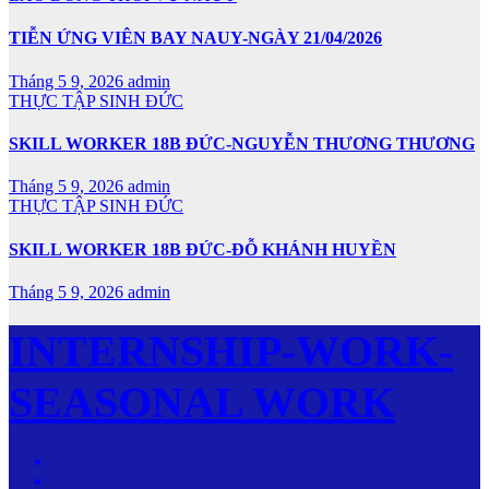
TIỄN ỨNG VIÊN BAY NAUY-NGÀY 21/04/2026
Tháng 5 9, 2026
admin
THỰC TẬP SINH ĐỨC
SKILL WORKER 18B ĐỨC-NGUYỄN THƯƠNG THƯƠNG
Tháng 5 9, 2026
admin
THỰC TẬP SINH ĐỨC
SKILL WORKER 18B ĐỨC-ĐỖ KHÁNH HUYỀN
Tháng 5 9, 2026
admin
INTERNSHIP-WORK-
SEASONAL WORK