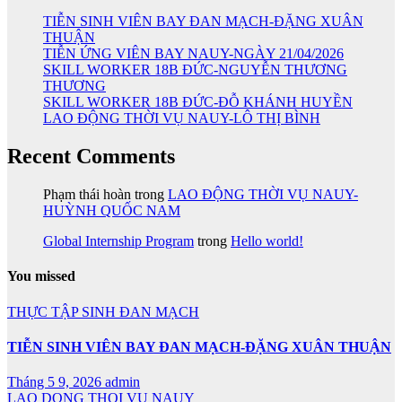
TIỄN SINH VIÊN BAY ĐAN MẠCH-ĐẶNG XUÂN
THUẬN
TIỄN ỨNG VIÊN BAY NAUY-NGÀY 21/04/2026
SKILL WORKER 18B ĐỨC-NGUYỄN THƯƠNG
THƯƠNG
SKILL WORKER 18B ĐỨC-ĐỖ KHÁNH HUYỀN
LAO ĐỘNG THỜI VỤ NAUY-LÔ THỊ BÌNH
Recent Comments
Phạm thái hoàn
trong
LAO ĐỘNG THỜI VỤ NAUY-
HUỲNH QUỐC NAM
Global Internship Program
trong
Hello world!
You missed
THỰC TẬP SINH ĐAN MẠCH
TIỄN SINH VIÊN BAY ĐAN MẠCH-ĐẶNG XUÂN THUẬN
Tháng 5 9, 2026
admin
LAO DONG THOI VU NAUY