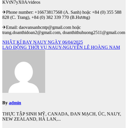
KVtN7yX0A/videos
✈Phone number: +16673817568 (A. Sanh) hoặc +84 (0) 355 588
828 (C. Trang), +84 (0) 382 339 770 (B.Hương)
✈Email: daovansanhcntp@gmail.com hoặc
trang.doanthidoan2@gmail.com, doanthithuhuong2511@gmail.com
Điều
NHẬT KÍ BAY NAUY NGÀY 06/04/2025
LAO ĐỘNG THỜI VỤ NAUY-NGUYỄN LÊ HOÀNG NAM
hướng
bài
viết
By
admin
THỰC TẬP SINH MỸ, CANADA, ĐAN MẠCH, ÚC, NAUY,
NEW ZEALAND, HÀ LAN,...