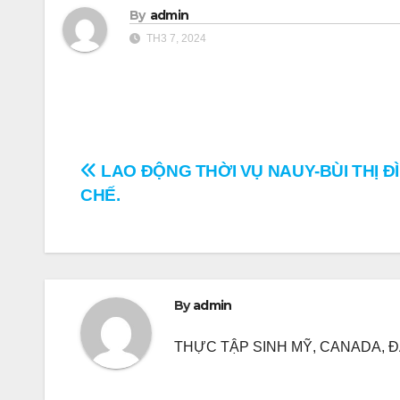
By
admin
TH3 7, 2024
Điều
LAO ĐỘNG THỜI VỤ NAUY-BÙI THỊ Đ
CHẾ.
hướng
bài
viết
By
admin
THỰC TẬP SINH MỸ, CANADA, ĐA