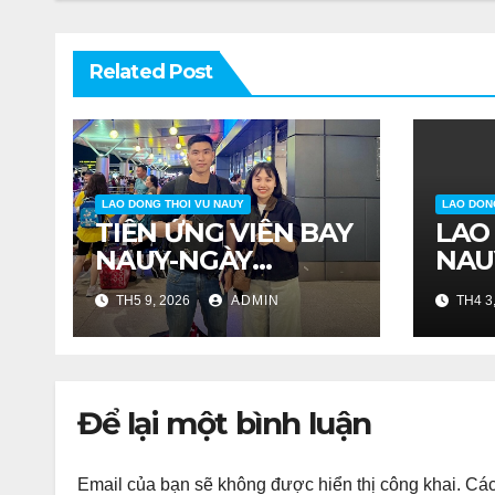
Related Post
LAO DONG THOI VU NAUY
LAO DON
TIỄN ỨNG VIÊN BAY
LAO
NAUY-NGÀY
NAU
21/04/2026
TH5 9, 2026
ADMIN
TH4 3
Để lại một bình luận
Email của bạn sẽ không được hiển thị công khai.
Các