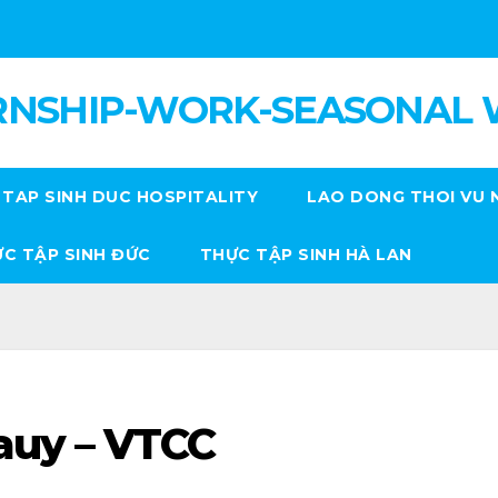
RNSHIP-WORK-SEASONAL
TAP SINH DUC HOSPITALITY
LAO DONG THOI VU 
C TẬP SINH ĐỨC
THỰC TẬP SINH HÀ LAN
auy – VTCC