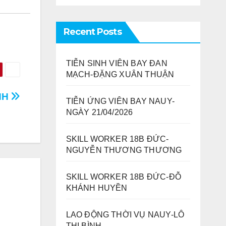
Recent Posts
TIỄN SINH VIÊN BAY ĐAN
MẠCH-ĐẶNG XUÂN THUẬN
NH
TIỄN ỨNG VIÊN BAY NAUY-
NGÀY 21/04/2026
SKILL WORKER 18B ĐỨC-
NGUYỄN THƯƠNG THƯƠNG
SKILL WORKER 18B ĐỨC-ĐỖ
KHÁNH HUYỀN
LAO ĐỘNG THỜI VỤ NAUY-LÔ
THỊ BÌNH