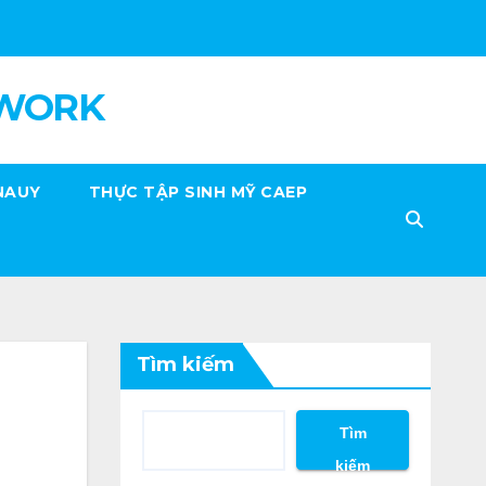
 WORK
NAUY
THỰC TẬP SINH MỸ CAEP
Tìm kiếm
Tìm
kiếm