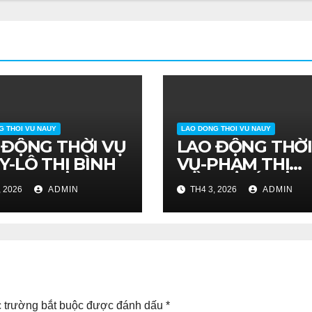
G THOI VU NAUY
LAO DONG THOI VU NAUY
 ĐỘNG THỜI VỤ
LAO ĐỘNG THỜ
Y-LÔ THỊ BÌNH
VỤ-PHẠM THỊ
HỒNG HIẾU
, 2026
ADMIN
TH4 3, 2026
ADMIN
 trường bắt buộc được đánh dấu
*