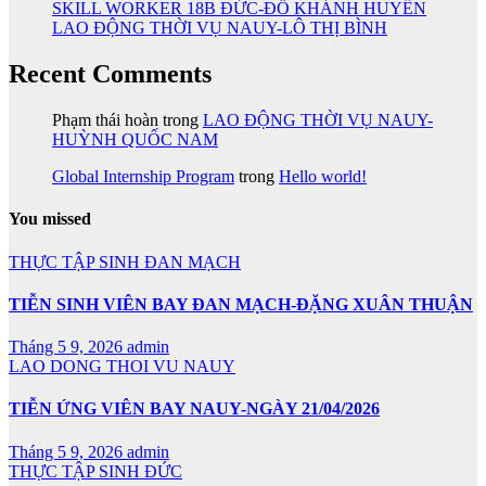
SKILL WORKER 18B ĐỨC-ĐỖ KHÁNH HUYỀN
LAO ĐỘNG THỜI VỤ NAUY-LÔ THỊ BÌNH
Recent Comments
Phạm thái hoàn
trong
LAO ĐỘNG THỜI VỤ NAUY-
HUỲNH QUỐC NAM
Global Internship Program
trong
Hello world!
You missed
THỰC TẬP SINH ĐAN MẠCH
TIỄN SINH VIÊN BAY ĐAN MẠCH-ĐẶNG XUÂN THUẬN
Tháng 5 9, 2026
admin
LAO DONG THOI VU NAUY
TIỄN ỨNG VIÊN BAY NAUY-NGÀY 21/04/2026
Tháng 5 9, 2026
admin
THỰC TẬP SINH ĐỨC