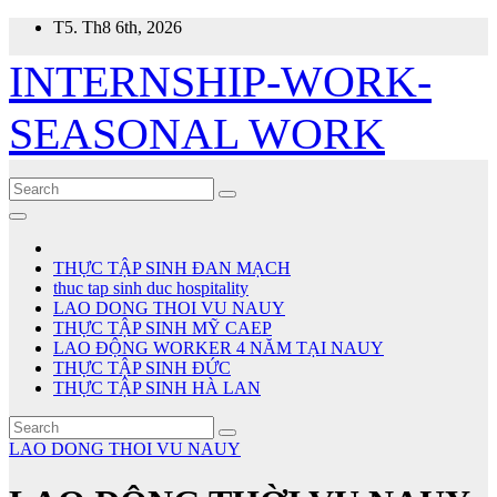
Skip
T5. Th8 6th, 2026
to
content
INTERNSHIP-WORK-
SEASONAL WORK
THỰC TẬP SINH ĐAN MẠCH
thuc tap sinh duc hospitality
LAO DONG THOI VU NAUY
THỰC TẬP SINH MỸ CAEP
LAO ĐỘNG WORKER 4 NĂM TẠI NAUY
THỰC TẬP SINH ĐỨC
THỰC TẬP SINH HÀ LAN
LAO DONG THOI VU NAUY