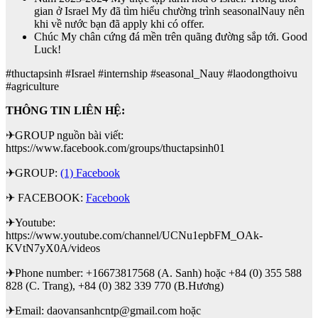
gian ở Israel My đã tìm hiểu chường trình seasonalNauy nên
khi về nước bạn đã apply khi có offer.
Chúc My chân cứng đá mền trên quãng đường sắp tới. Good
Luck!
#thuctapsinh #Israel #internship #seasonal_Nauy #laodongthoivu
#agriculture
THÔNG TIN LIÊN HỆ:
✈GROUP nguồn bài viết:
https://www.facebook.com/groups/thuctapsinh01
✈GROUP:
(1) Facebook
✈ FACEBOOK:
Facebook
✈Youtube:
https://www.youtube.com/channel/UCNu1epbFM_OAk-
KVtN7yX0A/videos
✈Phone number: +16673817568 (A. Sanh) hoặc +84 (0) 355 588
828 (C. Trang), +84 (0) 382 339 770 (B.Hương)
✈Email: daovansanhcntp@gmail.com hoặc