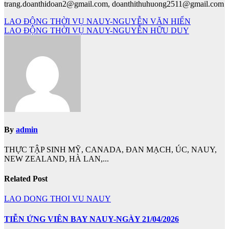
trang.doanthidoan2@gmail.com, doanthithuhuong2511@gmail.com
Điều
LAO ĐỘNG THỜI VỤ NAUY-NGUYỄN VĂN HIỂN
LAO ĐỘNG THỜI VỤ NAUY-NGUYỄN HỮU DUY
hướng
bài
viết
By
admin
THỰC TẬP SINH MỸ, CANADA, ĐAN MẠCH, ÚC, NAUY,
NEW ZEALAND, HÀ LAN,...
Related Post
LAO DONG THOI VU NAUY
TIỄN ỨNG VIÊN BAY NAUY-NGÀY 21/04/2026