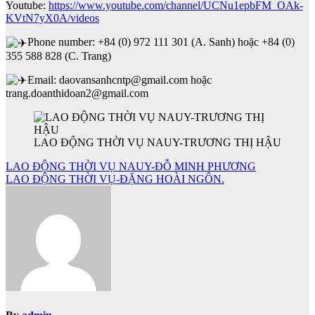
Youtube:
https://www.youtube.com/channel/UCNu1epbFM_OAk-
KVtN7yX0A/videos
Phone number: +84 (0) 972 111 301 (A. Sanh) hoặc +84 (0)
355 588 828 (C. Trang)
Email: daovansanhcntp@gmail.com hoặc
trang.doanthidoan2@gmail.com
LAO ĐỘNG THỜI VỤ NAUY-TRƯƠNG THỊ HẬU
Điều
LAO ĐỘNG THỜI VỤ NAUY-ĐỖ MINH PHƯƠNG
LAO ĐỘNG THỜI VỤ-ĐẶNG HOÀI NGÔN.
hướng
bài
viết