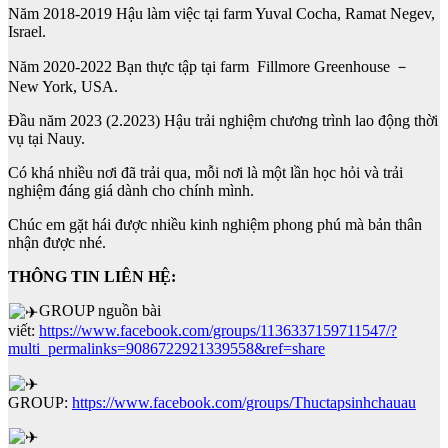
Năm 2018-2019 Hậu làm việc tại farm Yuval Cocha, Ramat Negev,
Israel.
Năm 2020-2022 Bạn thực tập tại farm Fillmore Greenhouse －
New York, USA.
Đầu năm 2023 (2.2023) Hậu trải nghiệm chương trình lao động thời
vụ tại Nauy.
Có khá nhiều nơi đã trải qua, mỗi nơi là một lần học hỏi và trải
nghiệm đáng giá dành cho chính mình.
Chúc em gặt hái được nhiều kinh nghiệm phong phú mà bản thân
nhận được nhé.
THÔNG TIN LIÊN HỆ:
GROUP nguồn bài
viết:
https://www.facebook.com/groups/1136337159711547/?
multi_permalinks=9086722921339558&ref=share
GROUP:
https://www.facebook.com/groups/Thuctapsinhchauau