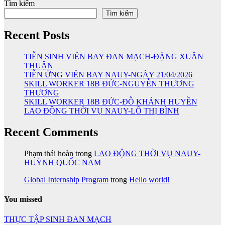
Tìm kiếm
Tìm kiếm
Recent Posts
TIỄN SINH VIÊN BAY ĐAN MẠCH-ĐẶNG XUÂN
THUẬN
TIỄN ỨNG VIÊN BAY NAUY-NGÀY 21/04/2026
SKILL WORKER 18B ĐỨC-NGUYỄN THƯƠNG
THƯƠNG
SKILL WORKER 18B ĐỨC-ĐỖ KHÁNH HUYỀN
LAO ĐỘNG THỜI VỤ NAUY-LÔ THỊ BÌNH
Recent Comments
Phạm thái hoàn
trong
LAO ĐỘNG THỜI VỤ NAUY-
HUỲNH QUỐC NAM
Global Internship Program
trong
Hello world!
You missed
THỰC TẬP SINH ĐAN MẠCH