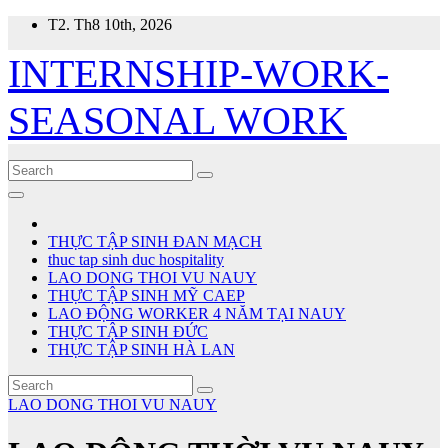
Skip
T2. Th8 10th, 2026
to
content
INTERNSHIP-WORK-
SEASONAL WORK
THỰC TẬP SINH ĐAN MẠCH
thuc tap sinh duc hospitality
LAO DONG THOI VU NAUY
THỰC TẬP SINH MỸ CAEP
LAO ĐỘNG WORKER 4 NĂM TẠI NAUY
THỰC TẬP SINH ĐỨC
THỰC TẬP SINH HÀ LAN
LAO DONG THOI VU NAUY