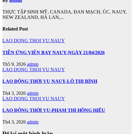
By
admin
THỰC TẬP SINH MỸ, CANADA, ĐAN MẠCH, ÚC, NAUY,
NEW ZEALAND, HÀ LAN,...
Related Post
LAO DONG THOI VU NAUY
TIỄN ỨNG VIÊN BAY NAUY-NGÀY 21/04/2026
Th5 9, 2026
admin
LAO DONG THOI VU NAUY
LAO ĐỘNG THỜI VỤ NAUY-LÔ THỊ BÌNH
Th4 3, 2026
admin
LAO DONG THOI VU NAUY
LAO ĐỘNG THỜI VỤ-PHẠM THỊ HỒNG HIẾU
Th4 3, 2026
admin
Để lại một bình luận