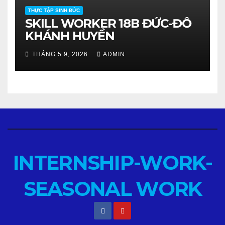
THỰC TẬP SINH ĐỨC
SKILL WORKER 18B ĐỨC-ĐỖ
KHÁNH HUYỀN
THÁNG 5 9, 2026
ADMIN
INTERNSHIP-WORK-
SEASONAL WORK