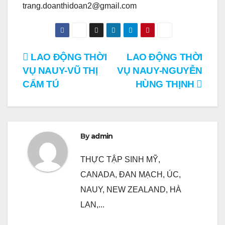
trang.doanthidoan2@gmail.com
Điều
LAO ĐỘNG THỜI
LAO ĐỘNG THỜI
VỤ NAUY-VŨ THỊ
VỤ NAUY-NGUYỄN
hướng
CẨM TÚ
HÙNG THỊNH
bài
viết
By
admin
THỰC TẬP SINH MỸ,
CANADA, ĐAN MẠCH, ÚC,
NAUY, NEW ZEALAND, HÀ
LAN,...