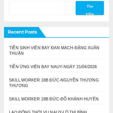
Tìm
kiếm
Recent Posts
TIỄN SINH VIÊN BAY ĐAN MẠCH-ĐẶNG XUÂN
THUẬN
TIỄN ỨNG VIÊN BAY NAUY-NGÀY 21/04/2026
SKILL WORKER 18B ĐỨC-NGUYỄN THƯƠNG
THƯƠNG
SKILL WORKER 18B ĐỨC-ĐỖ KHÁNH HUYỀN
LAO ĐỘNG THỜI VỤ NAUY-LÔ THỊ BÌNH