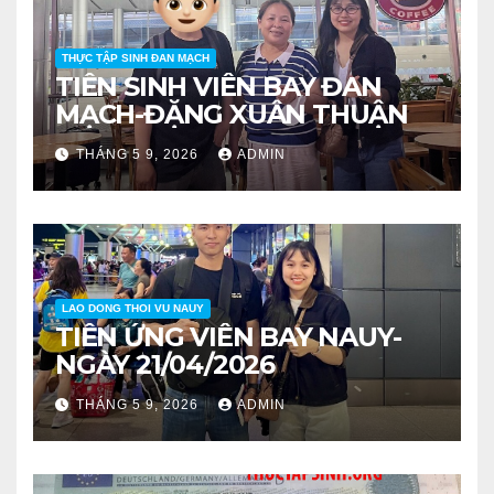
THỰC TẬP SINH ĐAN MẠCH
TIỄN SINH VIÊN BAY ĐAN
MẠCH-ĐẶNG XUÂN THUẬN
THÁNG 5 9, 2026
ADMIN
LAO DONG THOI VU NAUY
TIỄN ỨNG VIÊN BAY NAUY-
NGÀY 21/04/2026
THÁNG 5 9, 2026
ADMIN