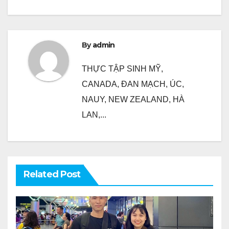
bài
viết
By
admin
THỰC TẬP SINH MỸ,
CANADA, ĐAN MẠCH, ÚC,
NAUY, NEW ZEALAND, HÀ
LAN,...
Related Post