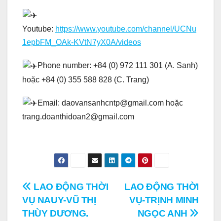
Youtube:
https://www.youtube.com/channel/UCNu
1epbFM_OAk-KVtN7yX0A/videos
Phone number: +84 (0) 972 111 301 (A. Sanh)
hoặc +84 (0) 355 588 828 (C. Trang)
Email: daovansanhcntp@gmail.com hoặc
trang.doanthidoan2@gmail.com
Điều
LAO ĐỘNG THỜI
LAO ĐỘNG THỜI
VỤ NAUY-VŨ THỊ
VỤ-TRỊNH MINH
hướng
THÙY DƯƠNG.
NGỌC ANH