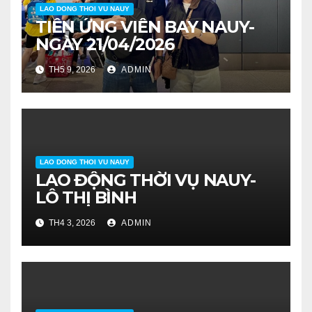
LAO DONG THOI VU NAUY
TIỄN ỨNG VIÊN BAY NAUY-
NGÀY 21/04/2026
TH5 9, 2026
ADMIN
LAO DONG THOI VU NAUY
LAO ĐỘNG THỜI VỤ NAUY-
LÔ THỊ BÌNH
TH4 3, 2026
ADMIN