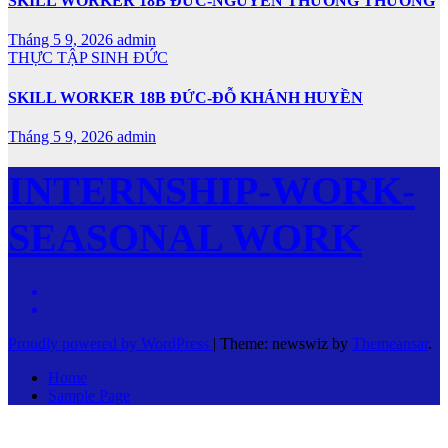
SKILL WORKER 18B ĐỨC-NGUYỄN THƯƠNG THƯƠNG
Tháng 5 9, 2026
admin
THỰC TẬP SINH ĐỨC
SKILL WORKER 18B ĐỨC-ĐỖ KHÁNH HUYỀN
Tháng 5 9, 2026
admin
INTERNSHIP-WORK-
SEASONAL WORK
Proudly powered by WordPress
|
Theme: newswiz by
Themeansar
.
Home
Sample Page