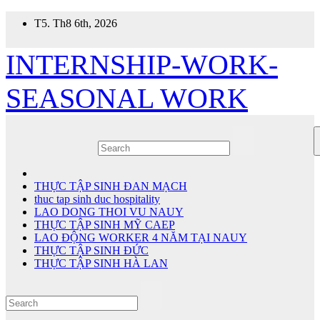
Skip
T5. Th8 6th, 2026
to
content
INTERNSHIP-WORK-
SEASONAL WORK
THỰC TẬP SINH ĐAN MẠCH
thuc tap sinh duc hospitality
LAO DONG THOI VU NAUY
THỰC TẬP SINH MỸ CAEP
LAO ĐỘNG WORKER 4 NĂM TẠI NAUY
THỰC TẬP SINH ĐỨC
THỰC TẬP SINH HÀ LAN