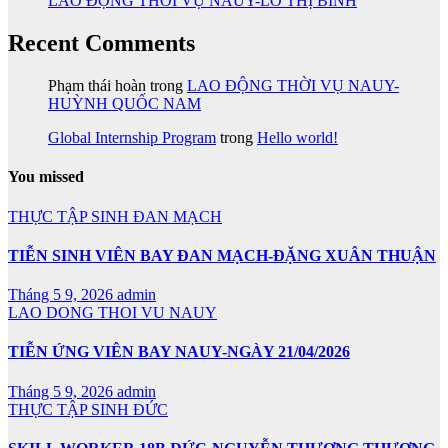
LAO ĐỘNG THỜI VỤ NAUY-LÔ THỊ BÌNH
Recent Comments
Phạm thái hoàn
trong
LAO ĐỘNG THỜI VỤ NAUY-
HUỲNH QUỐC NAM
Global Internship Program
trong
Hello world!
You missed
THỰC TẬP SINH ĐAN MẠCH
TIỄN SINH VIÊN BAY ĐAN MẠCH-ĐẶNG XUÂN THUẬN
Tháng 5 9, 2026
admin
LAO DONG THOI VU NAUY
TIỄN ỨNG VIÊN BAY NAUY-NGÀY 21/04/2026
Tháng 5 9, 2026
admin
THỰC TẬP SINH ĐỨC