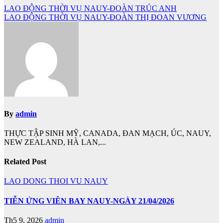
Điều
LAO ĐỘNG THỜI VỤ NAUY-ĐOÀN TRÚC ANH
LAO ĐỘNG THỜI VỤ NAUY-ĐOÀN THỊ ĐOAN VƯƠNG
hướng
bài
viết
By
admin
THỰC TẬP SINH MỸ, CANADA, ĐAN MẠCH, ÚC, NAUY,
NEW ZEALAND, HÀ LAN,...
Related Post
LAO DONG THOI VU NAUY
TIỄN ỨNG VIÊN BAY NAUY-NGÀY 21/04/2026
Th5 9, 2026
admin