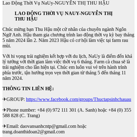
Lao Động Thời Vụ NaUy-NGUYỄN THỊ THU HẬU
LAO ĐỘNG THỜI VỤ NAUY-NGUYỄN THỊ
THU HẬU
Chúc mừng bạn Thu Hậu một cử nhân của chuyên ngành Ngôn
Ngữ Anh. Hậu tham gia chương trình lao động thời vụ kỳ bay tháng
5 năm 2024 lần 2. Năm 2023 Hậu có cơ hội làm việc tại farm rau
mùi.
Với hi vọng trải nghiệm kết hợp với du lịch, NaUy là điểm đến khá
lý tưởng với thời gian làm việc thời vụ 6 tháng. Farm cà chua sẽ là
trải nghiệm cho lần hiện tại. Chúc em luôn vui vẻ trên hành trình
phía trước, tận hưởng trọn vẹn thời gian từ tháng 5 đến tháng 11
năm 2024.
THÔNG TIN LIÊN HỆ:
✈GROUP:
https://www.facebook.com/groups/Thuctapsinhchauau
✈Phone number: +84 (0) 972 111 301 (A. Sanh) hoặc +84 (0) 355
588 828 (C. Trang)
✈Email: daovansanhcntp@gmail.com hoặc
trang.doanthidoan2@gmail.com