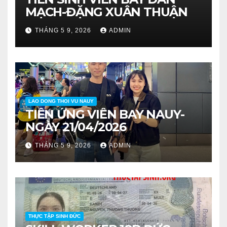
MẠCH-ĐẶNG XUÂN THUẬN
THÁNG 5 9, 2026
ADMIN
LAO DONG THOI VU NAUY
TIỄN ỨNG VIÊN BAY NAUY-
NGÀY 21/04/2026
THÁNG 5 9, 2026
ADMIN
THỰC TẬP SINH ĐỨC