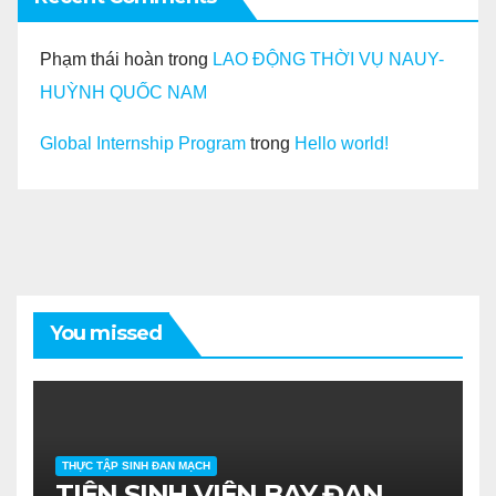
Phạm thái hoàn
trong
LAO ĐỘNG THỜI VỤ NAUY-
HUỲNH QUỐC NAM
Global Internship Program
trong
Hello world!
You missed
THỰC TẬP SINH ĐAN MẠCH
TIỄN SINH VIÊN BAY ĐAN