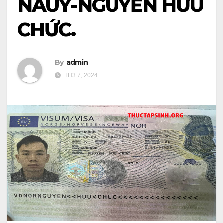
NAUY-NGUYỄN HỮU
CHỨC.
By
admin
TH3 7, 2024