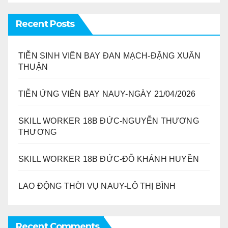
Recent Posts
TIỄN SINH VIÊN BAY ĐAN MẠCH-ĐẶNG XUÂN
THUẬN
TIỄN ỨNG VIÊN BAY NAUY-NGÀY 21/04/2026
SKILL WORKER 18B ĐỨC-NGUYỄN THƯƠNG
THƯƠNG
SKILL WORKER 18B ĐỨC-ĐỖ KHÁNH HUYỀN
LAO ĐỘNG THỜI VỤ NAUY-LÔ THỊ BÌNH
Recent Comments