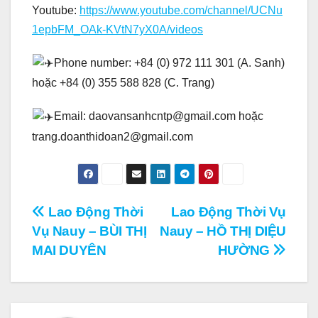
Youtube:
https://www.youtube.com/channel/UCNu
1epbFM_OAk-KVtN7yX0A/videos
Phone number: +84 (0) 972 111 301 (A. Sanh)
hoặc +84 (0) 355 588 828 (C. Trang)
Email: daovansanhcntp@gmail.com hoặc
trang.doanthidoan2@gmail.com
Điều
Lao Động Thời
Lao Động Thời Vụ
Vụ Nauy – BÙI THỊ
Nauy – HỒ THỊ DIỆU
hướng
MAI DUYÊN
HƯỜNG
bài
viết