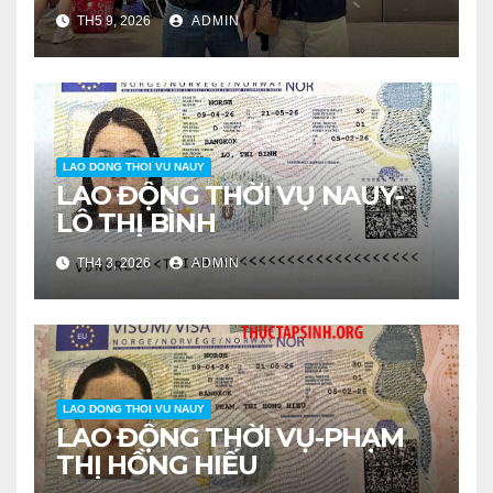
TH5 9, 2026
ADMIN
LAO DONG THOI VU NAUY
LAO ĐỘNG THỜI VỤ NAUY-
LÔ THỊ BÌNH
TH4 3, 2026
ADMIN
LAO DONG THOI VU NAUY
LAO ĐỘNG THỜI VỤ-PHẠM
THỊ HỒNG HIẾU