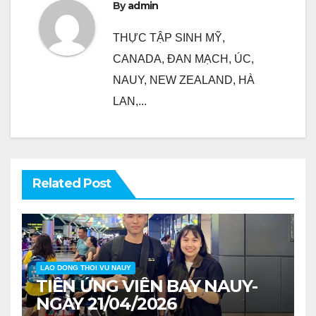
By
admin
THỰC TẬP SINH MỸ,
CANADA, ĐAN MẠCH, ÚC,
NAUY, NEW ZEALAND, HÀ
LAN,...
Related Post
LAO DONG THOI VU NAUY
TIỄN ỨNG VIÊN BAY NAUY-
NGÀY 21/04/2026