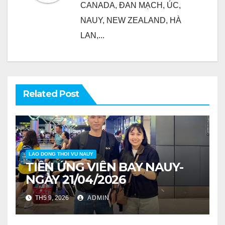
CANADA, ĐAN MẠCH, ÚC,
NAUY, NEW ZEALAND, HÀ
LAN,...
Related Post
LAO DONG THOI VU NAUY
TIỄN ỨNG VIÊN BAY NAUY-
NGÀY 21/04/2026
TH5 9, 2026
ADMIN