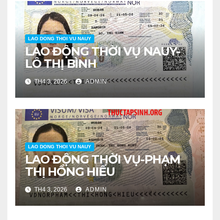
LAO DONG THOI VU NAUY
LAO ĐỘNG THỜI VỤ NAUY-
LÔ THỊ BÌNH
TH4 3, 2026
ADMIN
LAO DONG THOI VU NAUY
LAO ĐỘNG THỜI VỤ-PHẠM
THỊ HỒNG HIẾU
TH4 3, 2026
ADMIN