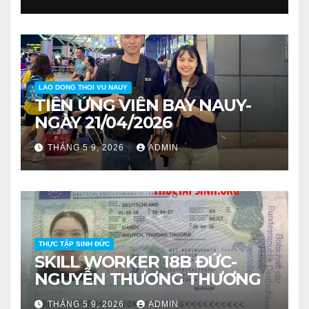
LAO DONG THOI VU NAUY
TIỄN ỨNG VIÊN BAY NAUY-
NGÀY 21/04/2026
THÁNG 5 9, 2026
ADMIN
THỰC TẬP SINH ĐỨC
SKILL WORKER 18B ĐỨC-
NGUYỄN THƯƠNG THƯƠNG
THÁNG 5 9, 2026
ADMIN