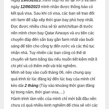
Ngày
29/05/2023
, mình nộp hồ sơ tại VFS và đến
ngày
12/06/2023
mình nhận được thông báo có
kết quả visa. Sau khi có visa, các bạn sẽ trao đổi
với farm để sắp xếp thời gian bay phù hợp nhất.
Đọc được nhiều chia sẻ từ anh/chị/bạn đi trước
nên mình chọn bay Qatar Airways và ưu tiên các
chuyến đáp đến sân bay gần farm nhất vào buổi
sáng để tiện cho công ty đến rước và các thủ tục
nhận nhà. Tuy nhiên các bạn cũng có thể di
chuyển về farm bằng tàu nếu muốn tiết kiệm một ít
chi phí và có thêm một vài trải nghiệm.
Mình sẽ bay vào cuối tháng 06, nên chung quy
quá trình từ lúc đăng ký đến lúc bay của mình chỉ
kéo dài
2 tháng
(Tùy vào khoảng thời gian đăng
ký trong năm, thời gian visa,…)
Hành trình làm việc của mình chỉ mới bắt đầu nên
chưa có quá nhiều kinh nghiệm để chia sẻ với các