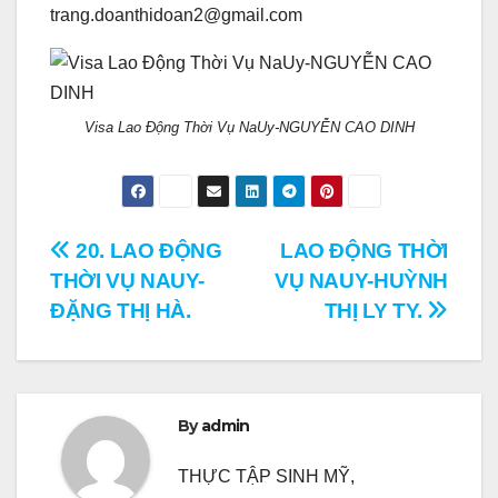
trang.doanthidoan2@gmail.com
Visa Lao Động Thời Vụ NaUy-NGUYỄN CAO DINH
Điều
20. LAO ĐỘNG
LAO ĐỘNG THỜI
THỜI VỤ NAUY-
VỤ NAUY-HUỲNH
hướng
ĐẶNG THỊ HÀ.
THỊ LY TY.
bài
viết
By
admin
THỰC TẬP SINH MỸ,