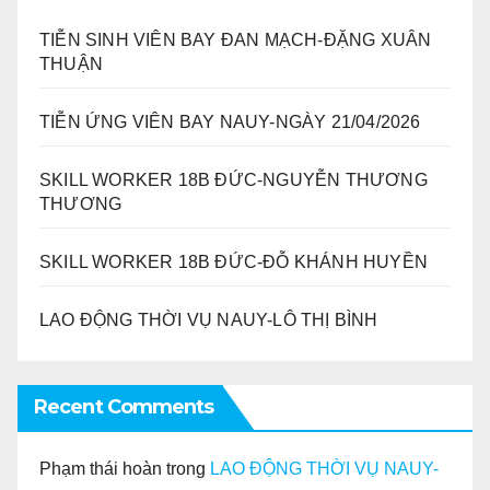
TIỄN SINH VIÊN BAY ĐAN MẠCH-ĐẶNG XUÂN
THUẬN
TIỄN ỨNG VIÊN BAY NAUY-NGÀY 21/04/2026
SKILL WORKER 18B ĐỨC-NGUYỄN THƯƠNG
THƯƠNG
SKILL WORKER 18B ĐỨC-ĐỖ KHÁNH HUYỀN
LAO ĐỘNG THỜI VỤ NAUY-LÔ THỊ BÌNH
Recent Comments
Phạm thái hoàn
trong
LAO ĐỘNG THỜI VỤ NAUY-