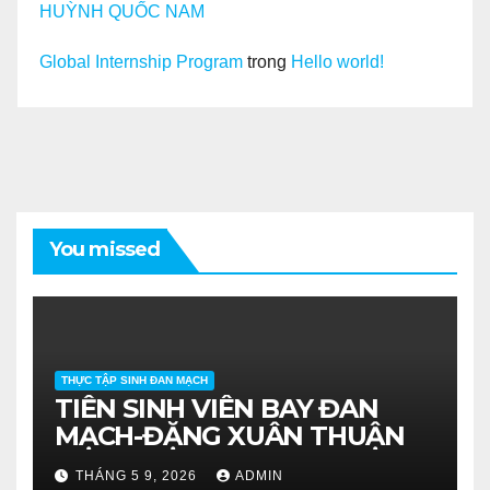
HUỲNH QUỐC NAM
Global Internship Program
trong
Hello world!
You missed
THỰC TẬP SINH ĐAN MẠCH
TIỄN SINH VIÊN BAY ĐAN
MẠCH-ĐẶNG XUÂN THUẬN
THÁNG 5 9, 2026
ADMIN