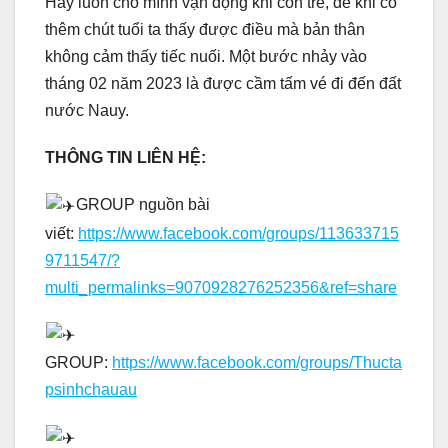
Hãy luôn cho mình vận động khi còn trẻ, để khi có
thêm chút tuổi ta thấy được điều mà bản thân
không cảm thấy tiếc nuối. Một bước nhảy vào
tháng 02 năm 2023 là được cầm tấm vé đi đến đất
nước Nauy.
THÔNG TIN LIÊN HỆ:
GROUP nguồn bài
viết:
https://www.facebook.com/groups/113633715
9711547/?
multi_permalinks=9070928276252356&ref=share
GROUP:
https://www.facebook.com/groups/Thucta
psinhchauau