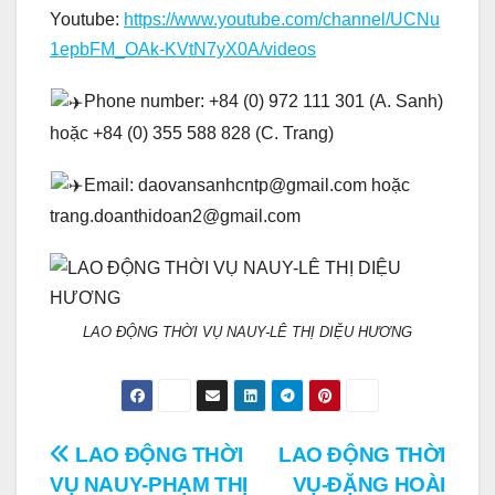
Youtube:
https://www.youtube.com/channel/UCNu
1epbFM_OAk-KVtN7yX0A/videos
Phone number: +84 (0) 972 111 301 (A. Sanh)
hoặc +84 (0) 355 588 828 (C. Trang)
Email: daovansanhcntp@gmail.com hoặc
trang.doanthidoan2@gmail.com
LAO ĐỘNG THỜI VỤ NAUY-LÊ THỊ DIỆU HƯƠNG
Điều
LAO ĐỘNG THỜI
LAO ĐỘNG THỜI
VỤ NAUY-PHẠM THỊ
VỤ-ĐẶNG HOÀI