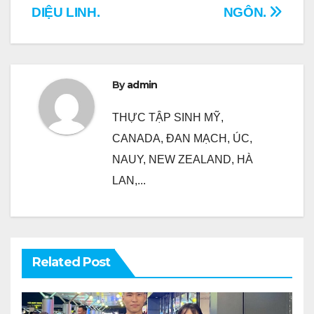
hướng
DIỆU LINH.
NGÔN.
bài
viết
By
admin
THỰC TẬP SINH MỸ,
CANADA, ĐAN MẠCH, ÚC,
NAUY, NEW ZEALAND, HÀ
LAN,...
Related Post