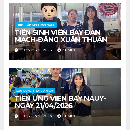
THỰC TẬP SINH ĐAN MẠCH
TIỄN SINH VIÊN BAY ĐAN
MẠCH-ĐẶNG XUÂN THUẬN
THÁNG 5 9, 2026
ADMIN
LAO DONG THOI VU NAUY
TIỄN ỨNG VIÊN BAY NAUY-
NGÀY 21/04/2026
THÁNG 5 9, 2026
ADMIN