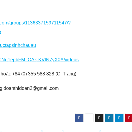
k.com/groups/1136337159711547/?
e
huctapsinhchauau
/UCNu1epbFM_OAk-KVtN7yX0A/videos
hoặc +84 (0) 355 588 828 (C. Trang)
ng.doanthidoan2@gmail.com