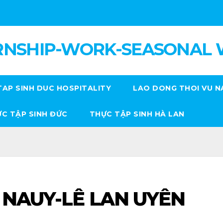
RNSHIP-WORK-SEASONAL
TAP SINH DUC HOSPITALITY
LAO DONG THOI VU N
C TẬP SINH ĐỨC
THỰC TẬP SINH HÀ LAN
 NAUY-LÊ LAN UYÊN