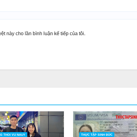
yệt này cho lần bình luận kế tiếp của tôi.
G THOI VU NAUY
THỰC TẬP SINH ĐỨC