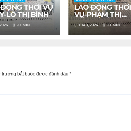
 ĐỘNG THỜI VỤ
LAO ĐỘNG THỜ
Y-LÔ THỊ BÌNH
VỤ-PHẠM THỊ
HỒNG HIẾU
 2026
ADMIN
TH4 3, 2026
ADMIN
 trường bắt buộc được đánh dấu
*