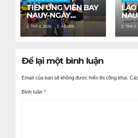
TIỄN ỨNG VIÊN BAY
LAO
NAUY-NGÀY
NAU
21/04/2026
TH5 9, 2026
ADMIN
TH4 3,
Để lại một bình luận
Email của bạn sẽ không được hiển thị công khai.
Các
Bình luận
*