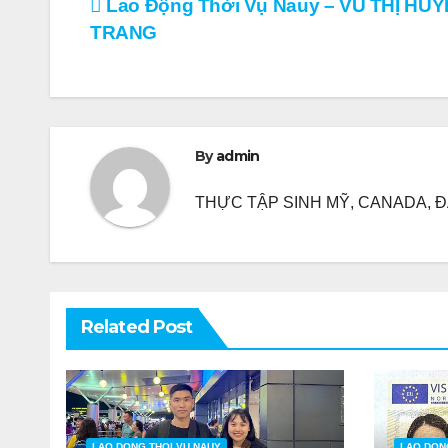
Điều
Lao Động Thời Vụ Nauy – VŨ THỊ HU
TRANG
hướng
bài
viết
By
admin
THỰC TẬP SINH MỸ, CANADA, ĐA
Related Post
LAO DONG THOI VU NAUY
LAO DON