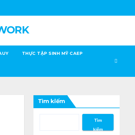
 WORK
AUY
THỰC TẬP SINH MỸ CAEP
Tìm kiếm
Tìm
kiếm