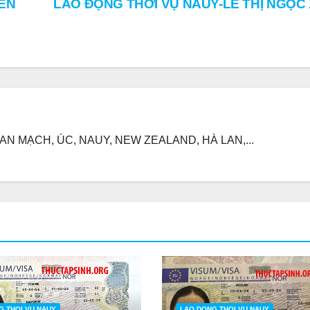
YỀN
LAO ĐỘNG THỜI VỤ NAUY-LÊ THỊ NGỌC
N MẠCH, ÚC, NAUY, NEW ZEALAND, HÀ LAN,...
G THOI VU NAUY
LAO DONG THOI VU NAUY