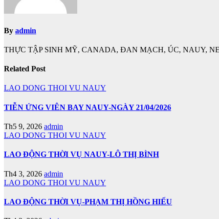
By
admin
THỰC TẬP SINH MỸ, CANADA, ĐAN MẠCH, ÚC, NAUY, NE
Related Post
LAO DONG THOI VU NAUY
TIỄN ỨNG VIÊN BAY NAUY-NGÀY 21/04/2026
Th5 9, 2026
admin
LAO DONG THOI VU NAUY
LAO ĐỘNG THỜI VỤ NAUY-LÔ THỊ BÌNH
Th4 3, 2026
admin
LAO DONG THOI VU NAUY
LAO ĐỘNG THỜI VỤ-PHẠM THỊ HỒNG HIẾU