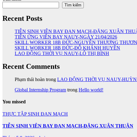
Tìm kiếm
Recent Posts
TIỄN SINH VIÊN BAY ĐAN MẠCH-ĐẶNG XUÂN THU
TIỄN ỨNG VIÊN BAY NAUY-NGÀY 21/04/2026
SKILL WORKER 18B ĐỨC-NGUYỄN THƯƠNG THƯƠ
SKILL WORKER 18B ĐỨC-ĐỖ KHÁNH HUYỀN
LAO ĐỘNG THỜI VỤ NAUY-LÔ THỊ BÌNH
Recent Comments
Phạm thái hoàn
trong
LAO ĐỘNG THỜI VỤ NAUY-HUỲ
Global Internship Program
trong
Hello world!
You missed
THỰC TẬP SINH ĐAN MẠCH
TIỄN SINH VIÊN BAY ĐAN MẠCH-ĐẶNG XUÂN THUẬN