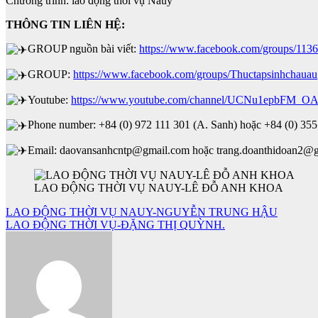
Chương trình: lao động thời vụ Nauy
THÔNG TIN LIÊN HỆ:
GROUP nguồn bài viết:
https://www.facebook.com/groups/11
GROUP:
https://www.facebook.com/groups/Thuctapsinhchauau
Youtube:
https://www.youtube.com/channel/UCNu1epbFM_O
Phone number: +84 (0) 972 111 301 (A. Sanh) hoặc +84 (0) 355
Email: daovansanhcntp@gmail.com hoặc trang.doanthidoan2@
LAO ĐỘNG THỜI VỤ NAUY-LÊ ĐỖ ANH KHOA
Điều
LAO ĐỘNG THỜI VỤ NAUY-NGUYỄN TRUNG HẬU
LAO ĐỘNG THỜI VỤ-ĐẶNG THỊ QUỲNH.
hướng
bài
viết