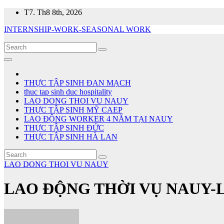
Skip
T7. Th8 8th, 2026
to
INTERNSHIP-WORK-SEASONAL WORK
content
THỰC TẬP SINH ĐAN MẠCH
thuc tap sinh duc hospitality
LAO DONG THOI VU NAUY
THỰC TẬP SINH MỸ CAEP
LAO ĐỘNG WORKER 4 NĂM TẠI NAUY
THỰC TẬP SINH ĐỨC
THỰC TẬP SINH HÀ LAN
LAO DONG THOI VU NAUY
LAO ĐỘNG THỜI VỤ NAUY-