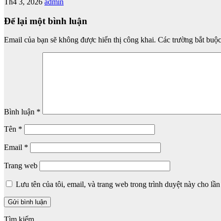
Th4 3, 2026
admin
Để lại một bình luận
Email của bạn sẽ không được hiển thị công khai.
Các trường bắt buộ
Bình luận
*
Tên
*
Email
*
Trang web
Lưu tên của tôi, email, và trang web trong trình duyệt này cho lần 
Tìm kiếm