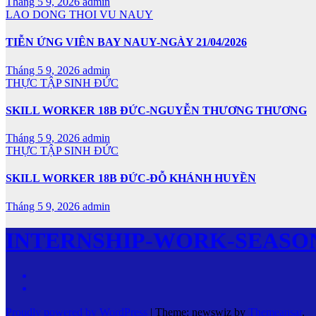
Tháng 5 9, 2026
admin
LAO DONG THOI VU NAUY
TIỄN ỨNG VIÊN BAY NAUY-NGÀY 21/04/2026
Tháng 5 9, 2026
admin
THỰC TẬP SINH ĐỨC
SKILL WORKER 18B ĐỨC-NGUYỄN THƯƠNG THƯƠNG
Tháng 5 9, 2026
admin
THỰC TẬP SINH ĐỨC
SKILL WORKER 18B ĐỨC-ĐỖ KHÁNH HUYỀN
Tháng 5 9, 2026
admin
INTERNSHIP-WORK-SEASO
Proudly powered by WordPress
|
Theme: newswiz by
Themeansar
.