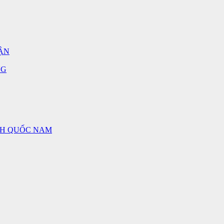
ẬN
NG
NH QUỐC NAM