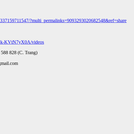
36337159711547/?multi_permalinks=9093293020682548&ref=share
Ak-KVtN7yX0A/videos
 588 828 (C. Trang)
gmail.com