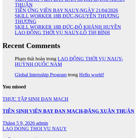
THUẬN
TIỄN ỨNG VIÊN BAY NAUY-NGÀY 21/04/2026
SKILL WORKER 18B ĐỨC-NGUYỄN THƯƠNG
THƯƠNG
SKILL WORKER 18B ĐỨC-ĐỖ KHÁNH HUYỀN
LAO ĐỘNG THỜI VỤ NAUY-LÔ THỊ BÌNH
Recent Comments
Phạm thái hoàn
trong
LAO ĐỘNG THỜI VỤ NAUY-
HUỲNH QUỐC NAM
Global Internship Program
trong
Hello world!
You missed
THỰC TẬP SINH ĐAN MẠCH
TIỄN SINH VIÊN BAY ĐAN MẠCH-ĐẶNG XUÂN THUẬN
Tháng 5 9, 2026
admin
LAO DONG THOI VU NAUY