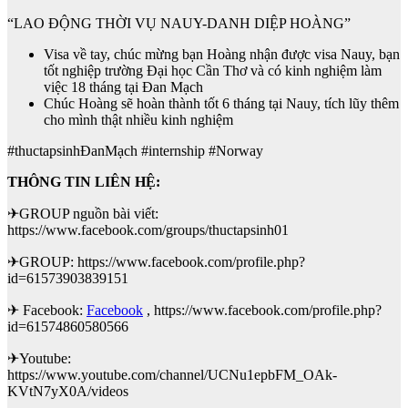
“LAO ĐỘNG THỜI VỤ NAUY-DANH DIỆP HOÀNG”
Visa về tay, chúc mừng bạn Hoàng nhận được visa Nauy, bạn
tốt nghiệp trường Đại học Cần Thơ và có kinh nghiệm làm
việc 18 tháng tại Đan Mạch
Chúc Hoàng sẽ hoàn thành tốt 6 tháng tại Nauy, tích lũy thêm
cho mình thật nhiều kinh nghiệm
#thuctapsinhĐanMạch #internship #Norway
THÔNG TIN LIÊN HỆ:
✈GROUP nguồn bài viết:
https://www.facebook.com/groups/thuctapsinh01
✈GROUP: https://www.facebook.com/profile.php?
id=61573903839151
✈ Facebook:
Facebook
, https://www.facebook.com/profile.php?
id=61574860580566
✈Youtube:
https://www.youtube.com/channel/UCNu1epbFM_OAk-
KVtN7yX0A/videos