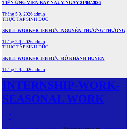
TIỄN ỨNG VIÊN BAY NAUY-NGÀY 21/04/2026
Tháng 5 9, 2026
admin
THỰC TẬP SINH ĐỨC
SKILL WORKER 18B ĐỨC-NGUYỄN THƯƠNG THƯƠNG
Tháng 5 9, 2026
admin
THỰC TẬP SINH ĐỨC
SKILL WORKER 18B ĐỨC-ĐỖ KHÁNH HUYỀN
Tháng 5 9, 2026
admin
INTERNSHIP-WORK-
SEASONAL WORK