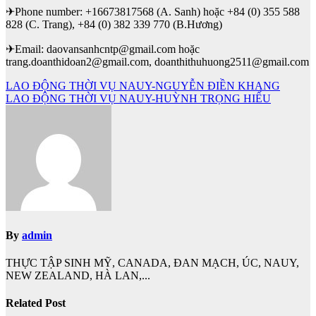
✈Phone number: +16673817568 (A. Sanh) hoặc +84 (0) 355 588
828 (C. Trang), +84 (0) 382 339 770 (B.Hương)
✈Email: daovansanhcntp@gmail.com hoặc
trang.doanthidoan2@gmail.com, doanthithuhuong2511@gmail.com
Điều
LAO ĐỘNG THỜI VỤ NAUY-NGUYỄN ĐIỀN KHANG
LAO ĐỘNG THỜI VỤ NAUY-HUỲNH TRỌNG HIẾU
hướng
bài
viết
By
admin
THỰC TẬP SINH MỸ, CANADA, ĐAN MẠCH, ÚC, NAUY,
NEW ZEALAND, HÀ LAN,...
Related Post