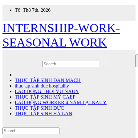
Skip
T6. Th8 7th, 2026
to
content
INTERNSHIP-WORK-
SEASONAL WORK
THỰC TẬP SINH ĐAN MẠCH
thuc tap sinh duc hospitality
LAO DONG THOI VU NAUY
THỰC TẬP SINH MỸ CAEP
LAO ĐỘNG WORKER 4 NĂM TẠI NAUY
THỰC TẬP SINH ĐỨC
THỰC TẬP SINH HÀ LAN