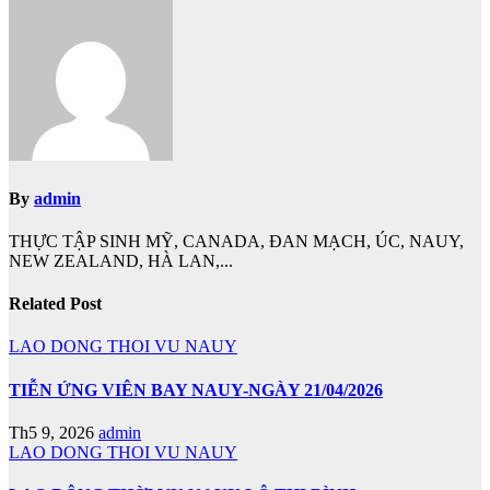
hướng
bài
viết
By
admin
THỰC TẬP SINH MỸ, CANADA, ĐAN MẠCH, ÚC, NAUY,
NEW ZEALAND, HÀ LAN,...
Related Post
LAO DONG THOI VU NAUY
TIỄN ỨNG VIÊN BAY NAUY-NGÀY 21/04/2026
Th5 9, 2026
admin
LAO DONG THOI VU NAUY