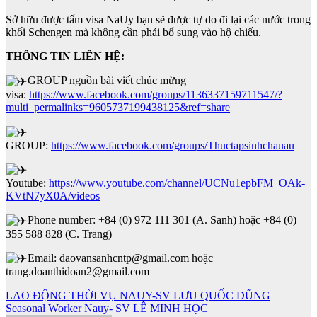
Sở hữu được tấm visa NaUy bạn sẽ được tự do đi lại các nước trong
khối Schengen mà không cần phải bổ sung vào hộ chiếu.
THÔNG TIN LIÊN HỆ:
GROUP nguồn bài viết chúc mừng
visa:
https://www.facebook.com/groups/1136337159711547/?
multi_permalinks=9605737199438125&ref=share
GROUP:
https://www.facebook.com/groups/Thuctapsinhchauau
Youtube:
https://www.youtube.com/channel/UCNu1epbFM_OAk-
KVtN7yX0A/videos
Phone number: +84 (0) 972 111 301 (A. Sanh) hoặc +84 (0)
355 588 828 (C. Trang)
Email: daovansanhcntp@gmail.com hoặc
trang.doanthidoan2@gmail.com
Điều
LAO ĐỘNG THỜI VỤ NAUY-SV LƯU QUỐC DŨNG
Seasonal Worker Nauy- SV LÊ MINH HỌC