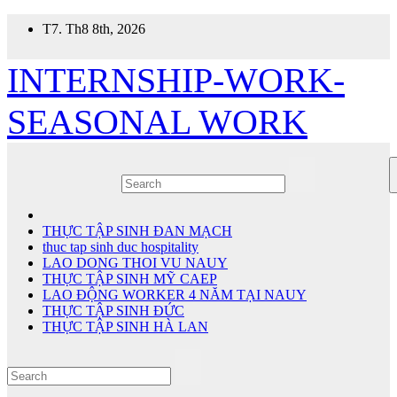
Skip
T7. Th8 8th, 2026
to
content
INTERNSHIP-WORK-
SEASONAL WORK
THỰC TẬP SINH ĐAN MẠCH
thuc tap sinh duc hospitality
LAO DONG THOI VU NAUY
THỰC TẬP SINH MỸ CAEP
LAO ĐỘNG WORKER 4 NĂM TẠI NAUY
THỰC TẬP SINH ĐỨC
THỰC TẬP SINH HÀ LAN