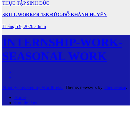
THỰC TẬP SINH ĐỨC
SKILL WORKER 18B ĐỨC-ĐỖ KHÁNH HUYỀN
Tháng 5 9, 2026
admin
INTERNSHIP-WORK-
SEASONAL WORK
Proudly powered by WordPress
|
Theme: newswiz by
Themeansar
.
Home
Sample Page