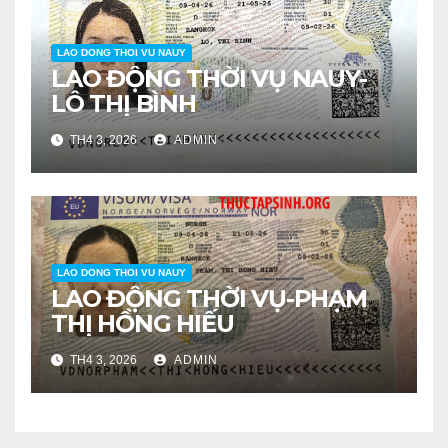
LAO DONG THOI VU NAUY
LAO ĐỘNG THỜI VỤ NAUY-
LÔ THỊ BÌNH
TH4 3, 2026
ADMIN
LAO DONG THOI VU NAUY
LAO ĐỘNG THỜI VỤ-PHẠM
THỊ HỒNG HIẾU
TH4 3, 2026
ADMIN