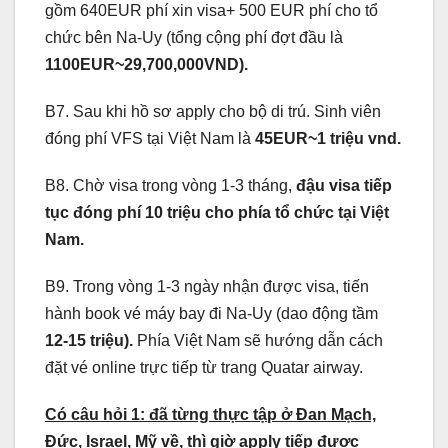
gồm 640EUR phí xin visa+ 500 EUR phí cho tổ
chức bên Na-Uy (tổng cộng phí đợt đầu là
1100EUR~29,700,000VND).
B7. Sau khi hồ sơ apply cho bộ di trú. Sinh viên
đóng phí VFS tại Việt Nam là
45EUR~1 triệu vnd.
B8. Chờ visa trong vòng 1-3 tháng,
đậu visa tiếp
tục đóng phí 10 triệu cho phía tổ chức tại Việt
Nam.
B9. Trong vòng 1-3 ngày nhận được visa, tiến
hành book vé máy bay đi Na-Uy (dao động tầm
12-15 triệu).
Phía Việt Nam sẽ hướng dẫn cách
đặt vé online trực tiếp từ trang Quatar airway.
Có câu hỏi 1: đã từng thực tập ở Đan Mạch,
Đức, Israel, Mỹ về, thì giờ apply tiếp được