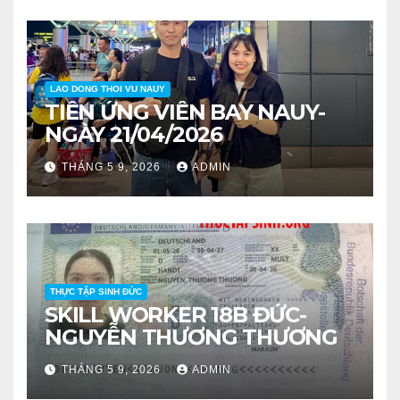
LAO DONG THOI VU NAUY
TIỄN ỨNG VIÊN BAY NAUY-
NGÀY 21/04/2026
THÁNG 5 9, 2026
ADMIN
THỰC TẬP SINH ĐỨC
SKILL WORKER 18B ĐỨC-
NGUYỄN THƯƠNG THƯƠNG
THÁNG 5 9, 2026
ADMIN