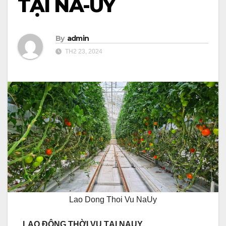
TẠI NA-UY
By
admin
TH2 23, 2024
Lao Dong Thoi Vu NaUy
LAO ĐỘNG THỜI VỤ TẠI NAUY.