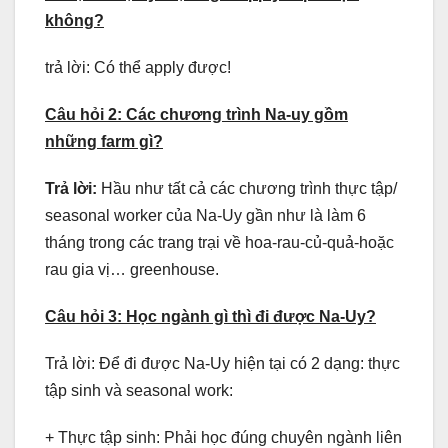
không?
trả lời: Có thể apply được!
Câu hỏi 2: Các chương trình Na-uy gồm
những farm gì?
Trả lời:
Hầu như tất cả các chương trình thực tập/
seasonal worker của Na-Uy gần như là làm 6
tháng trong các trang trại về hoa-rau-củ-quả-hoặc
rau gia vị… greenhouse.
Câu hỏi 3: Học ngành gì thì đi được Na-Uy?
Trả lời: Để đi được Na-Uy hiện tại có 2 dạng: thực
tập sinh và seasonal work:
+ Thực tập sinh: Phải học đúng chuyên ngành liên