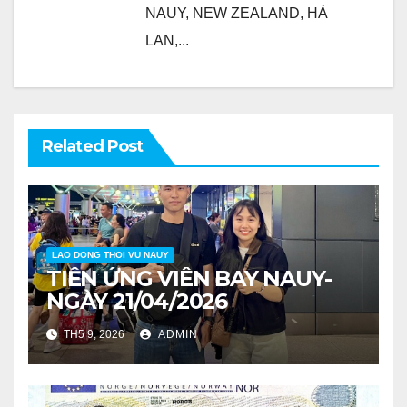
NAUY, NEW ZEALAND, HÀ
LAN,...
Related Post
LAO DONG THOI VU NAUY
TIỄN ỨNG VIÊN BAY NAUY-
NGÀY 21/04/2026
TH5 9, 2026
ADMIN