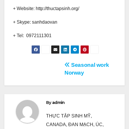
+ Website: http://thuctapsinh.org/
+ Skype: sanhdaovan
+ Tel: 0972111301
Điều
Seasonal work
Norway
hướng
bài
viết
By
admin
THỰC TẬP SINH MỸ,
CANADA, ĐAN MẠCH, ÚC,