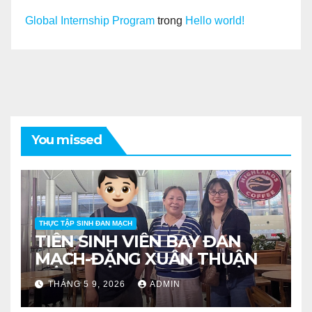
Global Internship Program
trong
Hello world!
You missed
THỰC TẬP SINH ĐAN MẠCH
TIỄN SINH VIÊN BAY ĐAN
MẠCH-ĐẶNG XUÂN THUẬN
THÁNG 5 9, 2026
ADMIN