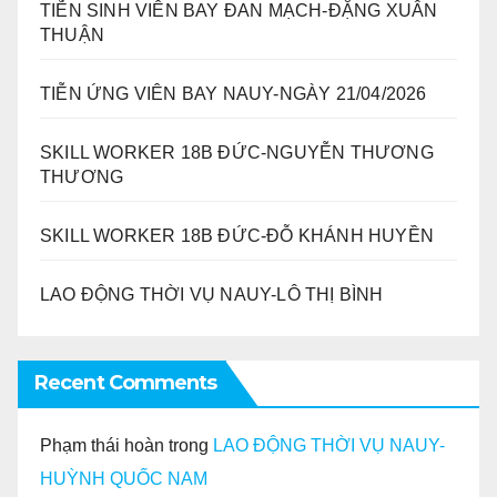
TIỄN SINH VIÊN BAY ĐAN MẠCH-ĐẶNG XUÂN
THUẬN
TIỄN ỨNG VIÊN BAY NAUY-NGÀY 21/04/2026
SKILL WORKER 18B ĐỨC-NGUYỄN THƯƠNG
THƯƠNG
SKILL WORKER 18B ĐỨC-ĐỖ KHÁNH HUYỀN
LAO ĐỘNG THỜI VỤ NAUY-LÔ THỊ BÌNH
Recent Comments
Phạm thái hoàn
trong
LAO ĐỘNG THỜI VỤ NAUY-
HUỲNH QUỐC NAM