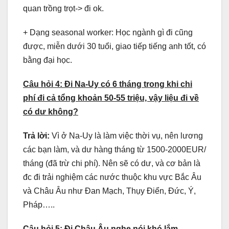
quan trồng trọt-> đi ok.
+ Dạng seasonal worker: Học ngành gì đi cũng
được, miễn dưới 30 tuổi, giao tiếp tiếng anh tốt, có
bằng đại học.
Câu hỏi 4: Đi Na-Uy có 6 tháng trong khi chi
phí đi cả tổng khoản 50-55 triệu, vậy liệu đi về
có dư không?
Trả lời:
Vì ở Na-Uy là làm việc thời vụ, nên lương
các bạn làm, và dư hàng tháng từ 1500-2000EUR/
tháng (đã trừ chi phí). Nên sẽ có dư, và cơ bản là
đc đi trải nghiệm các nước thuộc khu vực Bắc Âu
và Châu Âu như Đan Mạch, Thụy Điển, Đức, Ý,
Pháp…..
Câu hỏi 5: Đi Châu Âu nghe nói khó lắm,