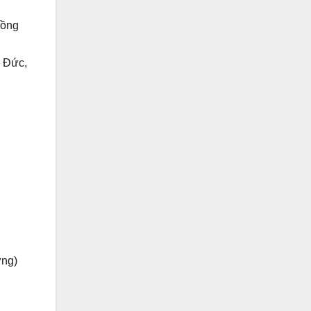
đồng
à Đức,
ơng)