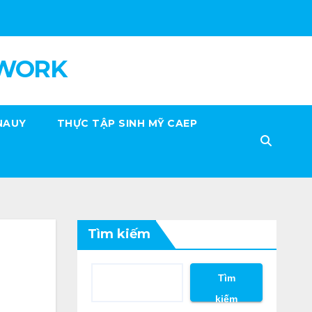
 WORK
NAUY
THỰC TẬP SINH MỸ CAEP
Tìm kiếm
Tìm
kiếm