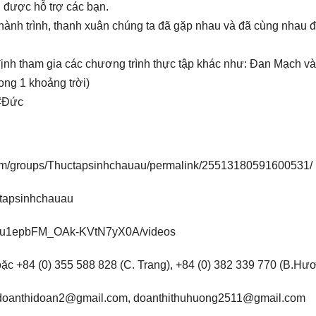
 được hỗ trợ các bạn.
hành trình, thanh xuân chúng ta đã gặp nhau và đã cùng nhau 
định tham gia các chương trình thực tập khác như: Đan Mạch v
rong 1 khoảng trời)
 #Đức
om/groups/Thuctapsinhchauau/permalink/25513180591600531/
tapsinhchauau
CNu1epbFM_OAk-KVtN7yX0A/videos
ặc +84 (0) 355 588 828 (C. Trang), +84 (0) 382 339 770 (B.Hư
.doanthidoan2@gmail.com, doanthithuhuong2511@gmail.com