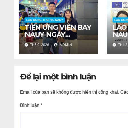
LAO DONG THOI VU NAUY
LAO DON
TIỄN ỨNG VIÊN BAY
LAO
NAUY-NGÀY
NAU
21/04/2026
TH5 9, 2026
ADMIN
TH4 3
Để lại một bình luận
Email của bạn sẽ không được hiển thị công khai.
Các
Bình luận
*