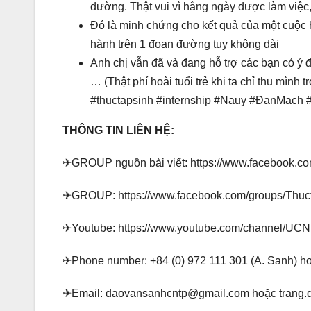
đường. Thật vui vì hằng ngày được làm việc,
Đó là minh chứng cho kết quả của một cuộc 
hành trên 1 đoạn đường tuy không dài
Anh chị vẫn đã và đang hỗ trợ các bạn có ý 
… (Thật phí hoài tuổi trẻ khi ta chỉ thu mình t
#thuctapsinh #internship #Nauy #ĐanMach
THÔNG TIN LIÊN HỆ:
✈GROUP nguồn bài viết: https://www.facebook.c
✈GROUP: https://www.facebook.com/groups/Thuc
✈Youtube: https://www.youtube.com/channel/U
✈Phone number: +84 (0) 972 111 301 (A. Sanh) ho
✈Email: daovansanhcntp@gmail.com hoặc trang