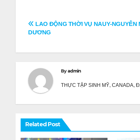
Điều
LAO ĐỘNG THỜI VỤ NAUY-NGUYỄN 
DƯƠNG
hướng
bài
viết
By
admin
THỰC TẬP SINH MỸ, CANADA, ĐA
Related Post