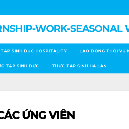
RNSHIP-WORK-SEASONAL
TAP SINH DUC HOSPITALITY
LAO DONG THOI VU 
C TẬP SINH ĐỨC
THỰC TẬP SINH HÀ LAN
ÁC ỨNG VIÊN