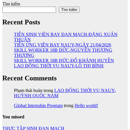
Tìm kiếm
Tìm kiếm
Recent Posts
TIỄN SINH VIÊN BAY ĐAN MẠCH-ĐẶNG XUÂN
THUẬN
TIỄN ỨNG VIÊN BAY NAUY-NGÀY 21/04/2026
SKILL WORKER 18B ĐỨC-NGUYỄN THƯƠNG
THƯƠNG
SKILL WORKER 18B ĐỨC-ĐỖ KHÁNH HUYỀN
LAO ĐỘNG THỜI VỤ NAUY-LÔ THỊ BÌNH
Recent Comments
Phạm thái hoàn
trong
LAO ĐỘNG THỜI VỤ NAUY-
HUỲNH QUỐC NAM
Global Internship Program
trong
Hello world!
You missed
THỰC TẬP SINH ĐAN MẠCH