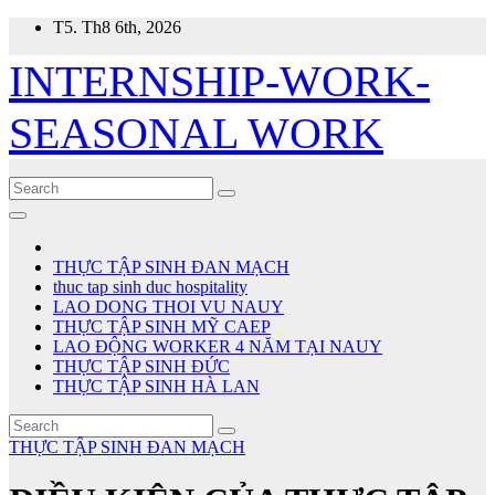
Skip
T5. Th8 6th, 2026
to
content
INTERNSHIP-WORK-
SEASONAL WORK
THỰC TẬP SINH ĐAN MẠCH
thuc tap sinh duc hospitality
LAO DONG THOI VU NAUY
THỰC TẬP SINH MỸ CAEP
LAO ĐỘNG WORKER 4 NĂM TẠI NAUY
THỰC TẬP SINH ĐỨC
THỰC TẬP SINH HÀ LAN
THỰC TẬP SINH ĐAN MẠCH