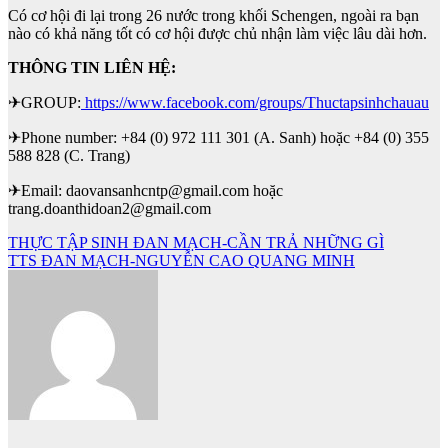
Có cơ hội đi lại trong 26 nước trong khối Schengen, ngoài ra bạn
nào có khả năng tốt có cơ hội được chủ nhận làm việc lâu dài hơn.
THÔNG TIN LIÊN HỆ:
✈GROUP:
https://www.facebook.com/groups/Thuctapsinhchauau
✈Phone number: +84 (0) 972 111 301 (A. Sanh) hoặc +84 (0) 355
588 828 (C. Trang)
✈Email: daovansanhcntp@gmail.com hoặc
trang.doanthidoan2@gmail.com
Điều
THỰC TẬP SINH ĐAN MẠCH-CẦN TRẢ NHỮNG GÌ
TTS ĐAN MẠCH-NGUYỄN CAO QUANG MINH
hướng
bài
viết